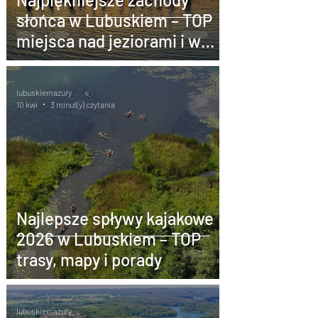
słońca w Lubuskiem – TOP
miejsca nad jeziorami i w
naturze
lubuskiemazury
10 kwi
3 minut(y) czytania
Najlepsze spływy kajakowe
2026 w Lubuskiem – TOP
trasy, mapy i porady
lubuskiemazury