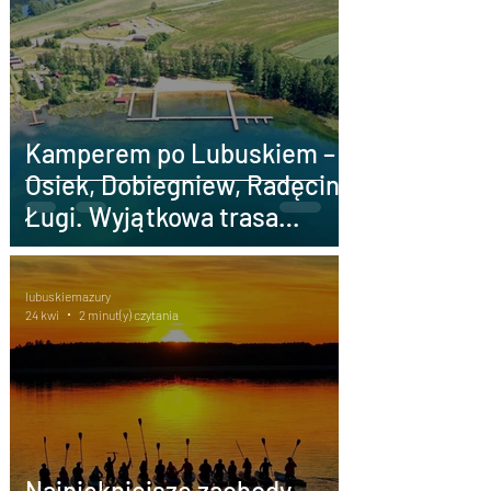
Kamperem po Lubuskiem –
Osiek, Dobiegniew, Radęcin i
Ługi. Wyjątkowa trasa
caravaningowa wśród jezior
i lasów
lubuskiemazury
24 kwi
2 minut(y) czytania
Najpiękniejsze zachody