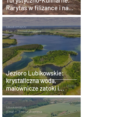
Turystyczno-Kulinarne.
Rarytas w filiżance i na
talerzu– podróż, którą warto
przeżyć
lubuskiemazury
5 cze
2 minut(y) czytania
Jezioro Lubikowskie:
krystaliczna woda,
malownicze zatoki i
niezwykłe przesmyki
lubuskiemazury
11 maj
3 minut(y) czytania