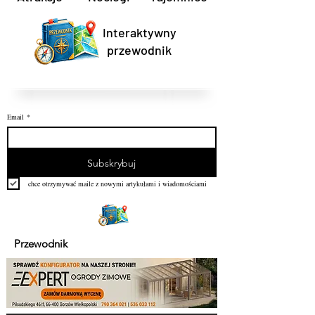
Interaktywny
przewodnik
Email
*
Subskrybuj
chce otrzymywać maile z nowymi artykułami i wiadomościami  
Przewodnik