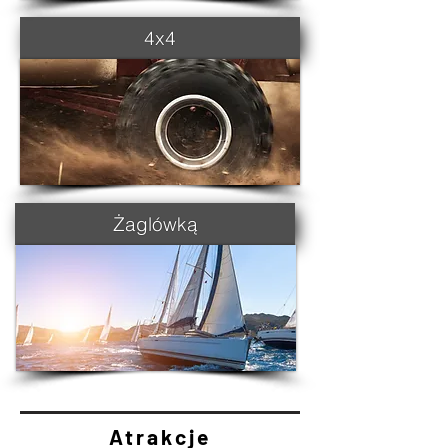
4x4
Żaglówką
Atrakcje