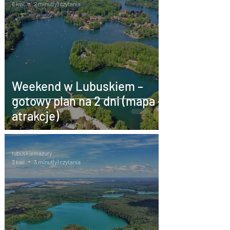
6 kwi
2 minut(y) czytania
Weekend w Lubuskiem –
gotowy plan na 2 dni (mapa +
atrakcje)
lubuskiemazury
3 kwi
3 minut(y) czytania