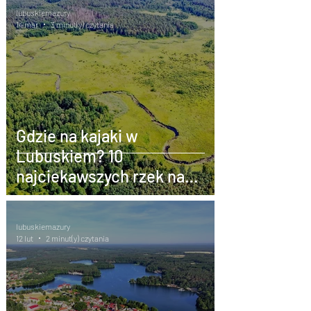
lubuskiemazury
14 mar
3 minut(y) czytania
Gdzie na kajaki w
Lubuskiem? 10
najciekawszych rzek na
spływ kajakowy
lubuskiemazury
12 lut
2 minut(y) czytania