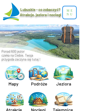
Lubuskie - co zobaczyć?
ME
Atrakcje, jeziora i noclegi​
NU
Ponad 600 jezior
czeka na Ciebie. Twoja
przygoda zaczyna się tutaj !
Mapy
Podróże
Jeziora
Atrakcje
Noclegi
Tajemnice