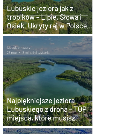
Lubuskie jeziora jak z
tropików – Lipie, Słowa i
Osiek. Ukryty raj w Polsce,
który musisz zobaczyć
lubuskiemazury
23 mar
3 minut(y) czytania
Najpiękniejsze jeziora
Lubuskiego z drona – TOP
miejsca, które musisz
zobaczyć