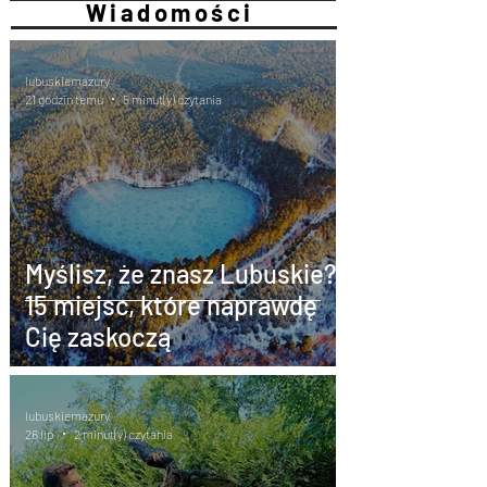
Wiadomości
lubuskiemazury
21 godzin temu
5 minut(y) czytania
Myślisz, że znasz Lubuskie?
15 miejsc, które naprawdę
Cię zaskoczą
lubuskiemazury
26 lip
2 minut(y) czytania