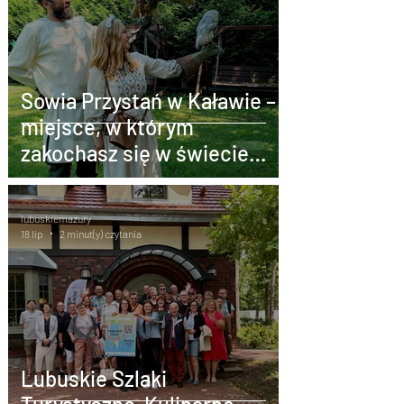
Sowia Przystań w Kaławie –
miejsce, w którym
zakochasz się w świecie
sów. Wyjątkowa atrakcja
Lubuskiego
lubuskiemazury
18 lip
2 minut(y) czytania
Lubuskie Szlaki