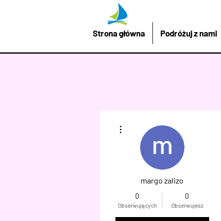
Strona główna
Podróżuj z nami
Więcej działań
margo zalizo
0
0
Obserwujących
Obserwujesz