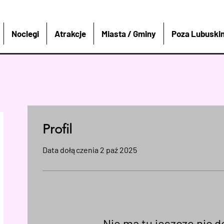
Noclegi
Atrakcje
Miasta / Gminy
Poza Lubuski
Profil
Data dołączenia 2 paź 2025
Nie ma tu jeszcze nic 