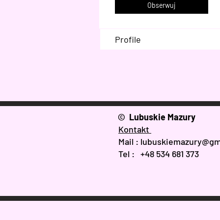
Obserwuj
Profile
© Lubuskie Mazury
Kontakt
Mail :
lubuskiemazury@gm
Tel : +48 534 681 373