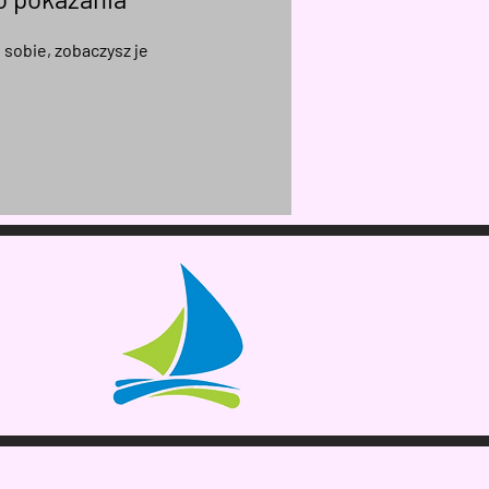
 sobie, zobaczysz je