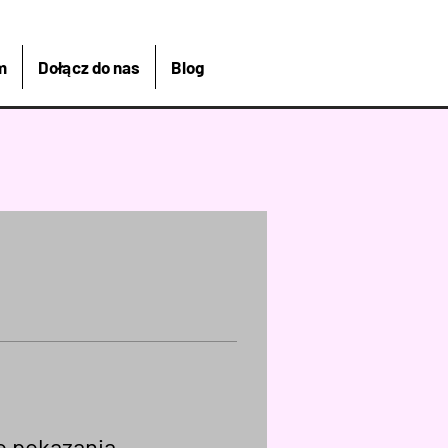
m
Dołącz do nas
Blog
do pokazania