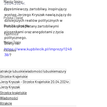
Miasta Gminy
20.04.2024r.
Prześmiewczy, żartobliwy, inspirujący 
4x4
występ Jerzego Kryszak nawiązujący do 
Polska i Świat
dzisiejszych realiów politycznych w 
Polsce, przeplatany żartobliwymi 
Boat Bike And Me
piosenkami oraz anegdotami z życia 
Tajemnice
politycznego.
Mapy i Trasy
Bilety na: 
https://www.kupbilecik.pl/imprezy/1249
Kłodawa
38/
?
atrakcje lubuskie
wiadomości lubuskiemazury
Strzelce Krajeńskie
Jerzy Kryszak – Strzelce Krajeńskie 20.04.2024r.
Jerzy Kryszak
Strzelce krajeńskie
Wiadomości
Atrakcje