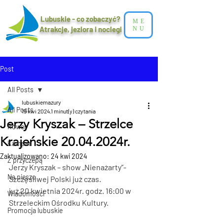
Lubuskie - co zobaczyć?
ME
Atrakcje, jeziora i noclegi​
NU
Post
All Posts
lubuskiemazury
All Posts
15 kwi 2024
1 minut(y) czytania
Jerzy Kryszak – Strzelce
Rower
Krajeńskie 20.04.2024r.
Kamper
Zaktualizowano:
24 kwi 2024
Z przyczepą
Jerzy Kryszak – show „Nienażarty”- 
Na pieszo
Szczęśliwej Polski już czas.
już 20 kwietnia 2024r. godz. 16:00 w 
Wiadomości
Strzeleckim Ośrodku Kultury.
Promocja lubuskie