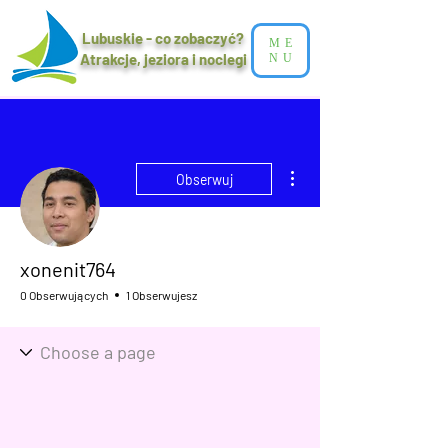
Lubuskie - co zobaczyć?
ME
Atrakcje, jeziora i noclegi​
NU
Więcej działań
Obserwuj
xonenit764
0 Obserwujących
1 Obserwujesz