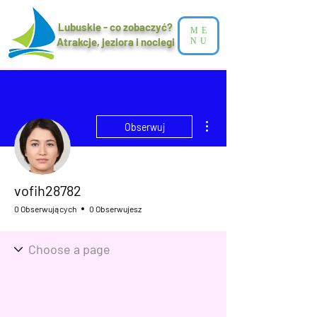
Lubuskie - co zobaczyć?
ME
Atrakcje, jeziora i noclegi​
NU
Więcej działań
Obserwuj
vofih28782
0 Obserwujących
0 Obserwujesz