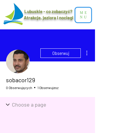
Lubuskie - co zobaczyć?
ME
Atrakcje, jeziora i noclegi​
NU
Więcej działań
Obserwuj
sobacor129
0 Obserwujących
1 Obserwujesz