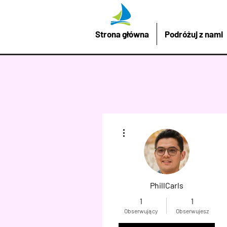
Strona główna
Podróżuj z nami
Więcej działań
PhillCarls
1
1
Obserwujący
Obserwujesz