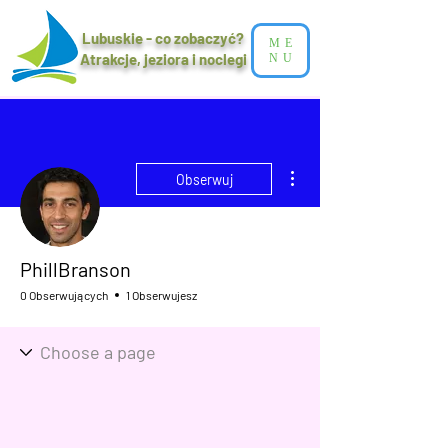
Lubuskie - co zobaczyć?
ME
Atrakcje, jeziora i noclegi​
NU
Więcej działań
Obserwuj
PhillBranson
0 Obserwujących
1 Obserwujesz