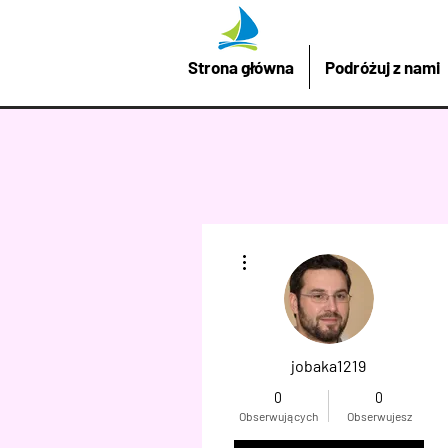
Strona główna
Podróżuj z nami
Więcej działań
jobaka1219
0
0
Obserwujących
Obserwujesz