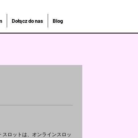
m
Dołącz do nas
Blog
 スロットは、オンラインスロッ