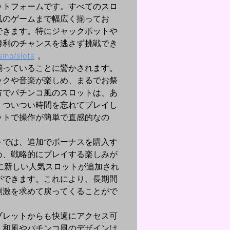
ットフォームです。すべてのスロ
風のゲームまで幅広く揃ってお
できます。特にジャックポットや
勝利のチャンスを逃さず挑戦でき
sino/slots
  。
揃っていることに驚かされます。
ックや音楽が楽しめ、まるでお祭
方でパチンコ風のスロットは、あ
、ついつい時間を忘れてプレイし
ットで操作が簡単で直感的なの
トでは、追加でボーナスを購入す
め、戦略的にプレイする楽しみが
に新しい人気スロットが追加され
ができます。これにより、長期間
刺激を求めて戻ってくることがで
ブレットからも快適にアクセス可
。和風やパチンコ風のデザインは