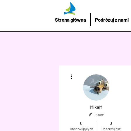
Strona główna
Podróżuj z nami
Więcej działań
MikaM
Pisarz
0
0
Obserwujących
Obserwujesz