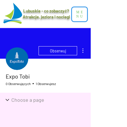
Lubuskie - co zobaczyć?
ME
Atrakcje, jeziora i noclegi​
NU
Więcej działań
Obserwuj
Expo Tobi
0 Obserwujących
1 Obserwujesz