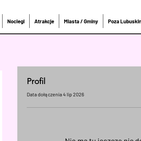
Noclegi
Atrakcje
Miasta / Gminy
Poza Lubuski
Profil
Data dołączenia 4 lip 2026
Nie ma tu jeszcze nic 