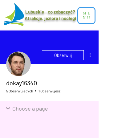
Lubuskie - co zobaczyć?
ME
Atrakcje, jeziora i noclegi​
NU
Więcej działań
Obserwuj
dokay16340
5 Obserwujących
1 Obserwujesz