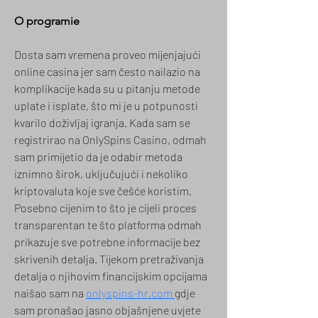
O programie
Dosta sam vremena proveo mijenjajući 
online casina jer sam često nailazio na 
komplikacije kada su u pitanju metode 
uplate i isplate, što mi je u potpunosti 
kvarilo doživljaj igranja. Kada sam se 
registrirao na OnlySpins Casino, odmah 
sam primijetio da je odabir metoda 
iznimno širok, uključujući i nekoliko 
kriptovaluta koje sve češće koristim. 
Posebno cijenim to što je cijeli proces 
transparentan te što platforma odmah 
prikazuje sve potrebne informacije bez 
skrivenih detalja. Tijekom pretraživanja 
detalja o njihovim financijskim opcijama 
naišao sam na 
onlyspins-hr.com 
gdje 
sam pronašao jasno objašnjene uvjete 