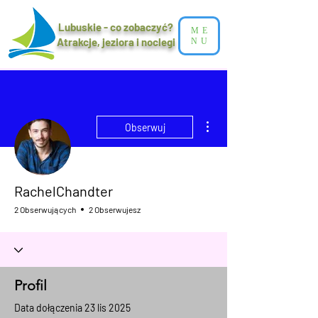
Lubuskie - co zobaczyć?
ME
Atrakcje, jeziora i noclegi​
NU
Więcej działań
Obserwuj
RachelChandter
2 Obserwujących
2 Obserwujesz
Profil
Data dołączenia 23 lis 2025