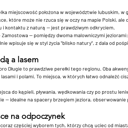
lka miejscowość położona w województwie lubuskim, w g
ce, które może nie rzuca się w oczy na mapie Polski, ale d
ju i kontaktu z naturą — jest prawdziwym odkryciem.
 Zamostowa — pomiędzy dwoma malowniczymi jeziorami: K
nie wpisuje się w styl życia "blisko natury", z dala od pośp
dą a lasem
ioro Długie to prawdziwe perełki tego regionu. Oba akweny
lasami i polami. To miejsca, w których łatwo odnaleźć cis
jsca do kąpieli, pływania, wędkowania czy po prostu leni
ie — idealne na spacery brzegiem jeziora, obserwowanie 
.
sce na odpoczynek
coraz częściej wyborem tych, którzy chcą uciec od miast