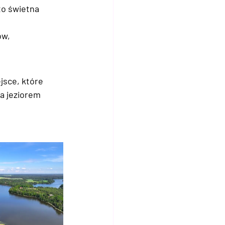
to świetna 
w, 
jsce, które 
a jeziorem 