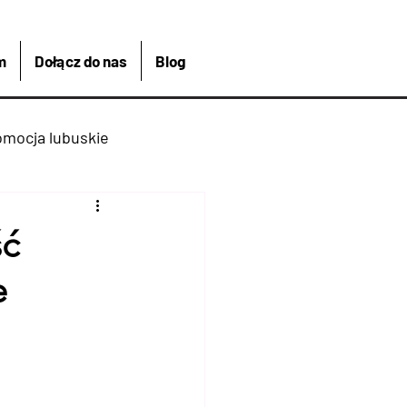
m
Dołącz do nas
Blog
omocja lubuskie
kreacja
Łagów
ść
e
Kajakiem
 Bike And Me