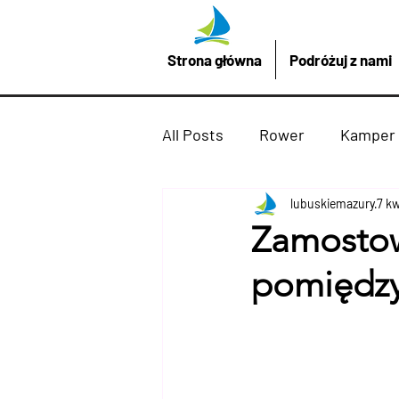
Strona główna
Podróżuj z nami
All Posts
Rower
Kamper
Promocje z LubuskieMazury
lubuskiemazury
7 k
Zamostow
pomiędzy 
Imprezy atrakcje
Drezd
Podróżuj z nami
żaglów