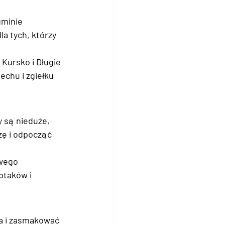
minie 
la tych, którzy 
ursko i Długie 
iechu i zgiełku 
 są nieduże, 
zę i odpocząć 
wego 
ptaków i 
a i zasmakować 