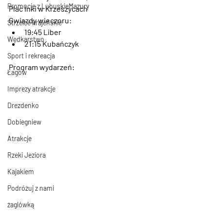
Promocje z LubuskieMazury
Plac Inki w Krzeszycach
Gwiazdy wieczoru:
Strzelce krajeńskie
19:45 Liber
Wędkarstwo
21:15 Kubańczyk
Sport i rekreacja
Program wydarzeń:
Łagów
Imprezy atrakcje
Drezdenko
Dobiegniew
Atrakcje
Rzeki Jeziora
Kajakiem
Podróżuj z nami
żaglówką