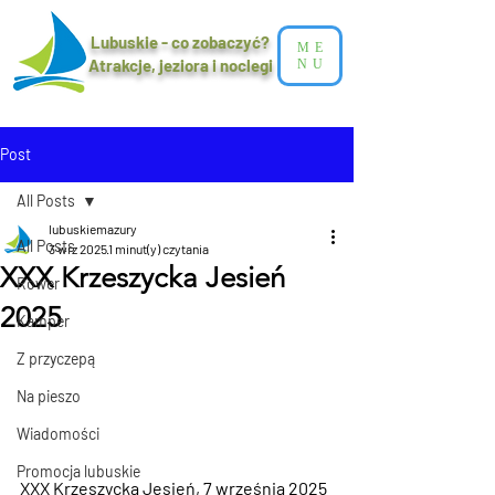
Lubuskie - co zobaczyć?
ME
Atrakcje, jeziora i noclegi​
NU
Post
All Posts
lubuskiemazury
All Posts
3 wrz 2025
1 minut(y) czytania
XXX Krzeszycka Jesień
Rower
2025
Kamper
Z przyczepą
Na pieszo
Wiadomości
Promocja lubuskie
XXX Krzeszycka Jesień, 7 września 2025