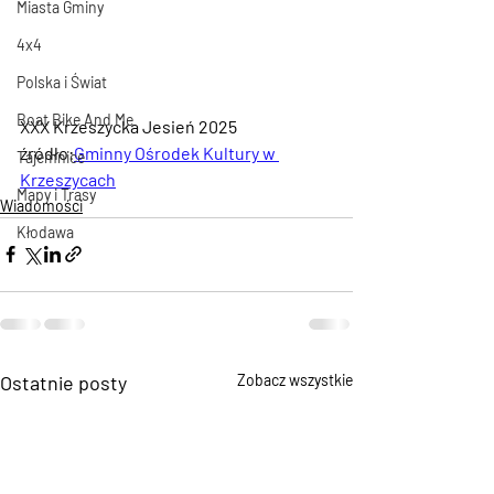
Miasta Gminy
4x4
Polska i Świat
Boat Bike And Me
XXX Krzeszycka Jesień 2025
źródło:
Gminny Ośrodek Kultury w 
Tajemnice
Krzeszycach
Mapy i Trasy
Wiadomości
Kłodawa
Ostatnie posty
Zobacz wszystkie