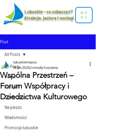
Lubuskie - co zobaczyć?
ME
Atrakcje, jeziora i noclegi​
NU
Post
All Posts
lubuskiemazury
All Posts
15 gru 2025
2 minut(y) czytania
Wspólna Przestrzeń –
Rower
Forum Współpracy i
Kamper
Dziedzictwa Kulturowego
Z przyczepą
Na pieszo
Wiadomości
Promocja lubuskie