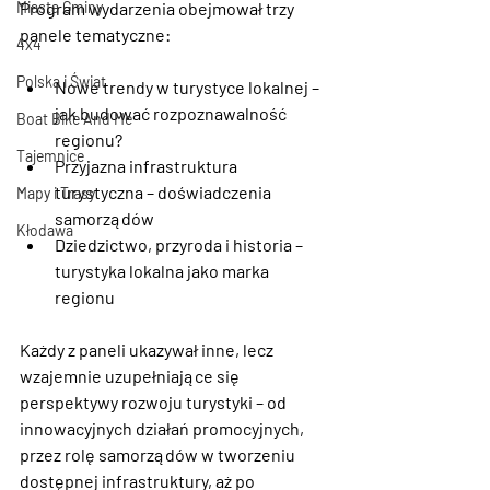
Miasta Gminy
Program wydarzenia obejmował trzy 
panele tematyczne:
4x4
Polska i Świat
Nowe trendy w turystyce lokalnej – 
jak budować rozpoznawalność 
Boat Bike And Me
regionu?
Tajemnice
Przyjazna infrastruktura 
turystyczna – doświadczenia 
Mapy i Trasy
samorządów
Kłodawa
Dziedzictwo, przyroda i historia – 
turystyka lokalna jako marka 
regionu
Każdy z paneli ukazywał inne, lecz 
wzajemnie uzupełniające się 
perspektywy rozwoju turystyki – od 
innowacyjnych działań promocyjnych, 
przez rolę samorządów w tworzeniu 
dostępnej infrastruktury, aż po 