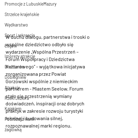
Promocje z LubuskieMazury
Strzelce krajeńskie
Wędkarstwo
Sport i rekreacja
W duchu dialogu, partnerstwa i troski o 
wspólne dziedzictwo odbyło się 
Łagów
wydarzenie 
„Wspólna Przestrzeń – 
Imprezy atrakcje
Forum Współpracy i Dziedzictwa 
Kulturowego”
 – wyjątkowa inicjatywa 
Drezdenko
zorganizowana przez 
Powiat 
Dobiegniew
Gorzowski
 wspólnie z niemieckim 
Atrakcje
partnerem - 
Miastem Seelow
. Forum 
stało się przestrzenią wymiany 
Rzeki Jeziora
doświadczeń, inspiracji oraz dobrych 
Kajakiem
praktyk w zakresie rozwoju turystyki 
lokalnej i budowania silnej, 
Podróżuj z nami
rozpoznawalnej marki regionu.
żaglówką