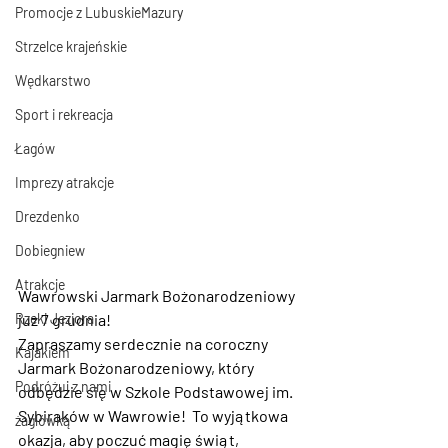
Promocje z LubuskieMazury
Strzelce krajeńskie
Wędkarstwo
Sport i rekreacja
Łagów
Imprezy atrakcje
Drezdenko
Dobiegniew
Atrakcje
Wawrowski Jarmark Bożonarodzeniowy 
już 7 grudnia!
Rzeki Jeziora
Zapraszamy serdecznie na coroczny 
Kajakiem
Jarmark Bożonarodzeniowy, który 
Podróżuj z nami
odbędzie się w Szkole Podstawowej im. 
Sybiraków w Wawrowie!  To wyjątkowa 
żaglówką
okazja, aby poczuć magię świąt, 