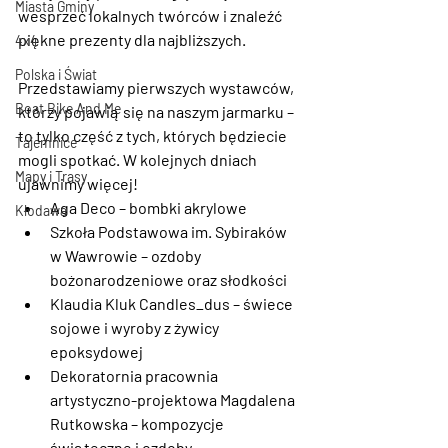
Miasta Gminy
wesprzeć lokalnych twórców i znaleźć 
piękne prezenty dla najbliższych.
4x4
Polska i Świat
Przedstawiamy pierwszych wystawców, 
Boat Bike And Me
którzy pojawią się na naszym jarmarku – 
to tylko część z tych, których będziecie 
Tajemnice
mogli spotkać. W kolejnych dniach 
Mapy i Trasy
ujawnimy więcej!
Aga Deco – bombki akrylowe
Kłodawa
Szkoła Podstawowa im. Sybiraków 
w Wawrowie – ozdoby 
bożonarodzeniowe oraz słodkości
Klaudia Kluk Candles_dus – świece 
sojowe i wyroby z żywicy 
epoksydowej
Dekoratornia pracownia 
artystyczno-projektowa Magdalena 
Rutkowska – kompozycje 
świąteczne i ozdoby