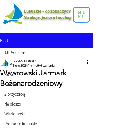
Lubuskie - co zobaczyć?
ME
Atrakcje, jeziora i noclegi​
NU
Post
All Posts
lubuskiemazury
All Posts
6 gru 2024
1 minut(y) czytania
Wawrowski Jarmark
Rower
Bożonarodzeniowy
Kamper
Z przyczepą
Na pieszo
Wiadomości
Promocja lubuskie