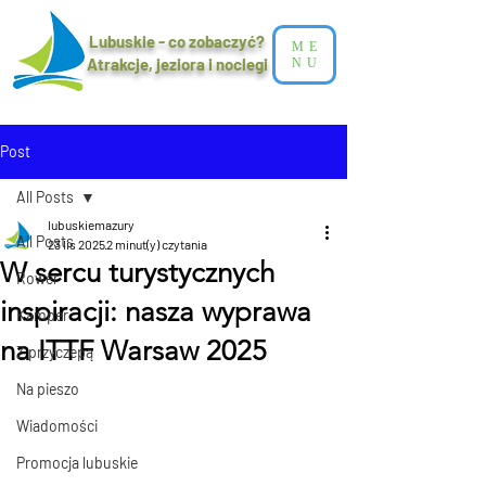
Lubuskie - co zobaczyć?
ME
Atrakcje, jeziora i noclegi​
NU
Post
All Posts
lubuskiemazury
All Posts
23 lis 2025
2 minut(y) czytania
W sercu turystycznych
Rower
inspiracji: nasza wyprawa
Kamper
na ITTF Warsaw 2025
Z przyczepą
Na pieszo
Wiadomości
Promocja lubuskie