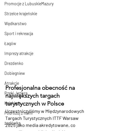
Promocje z LubuskieMazury
Strzelce krajeńskie
Wędkarstwo
Sport i rekreacja
Łagów
Imprezy atrakcje
Drezdenko
Dobiegniew
Atrakcje
Profesjonalna obecność na 
Rzeki Jeziora
największych targach 
turystycznych w Polsce
Kajakiem
Uczestniczyliśmy w 
Międzynarodowych 
Podróżuj z nami
Targach Turystycznych ITTF Warsaw 
żaglówką
2025
 jako media akredytowane, co 