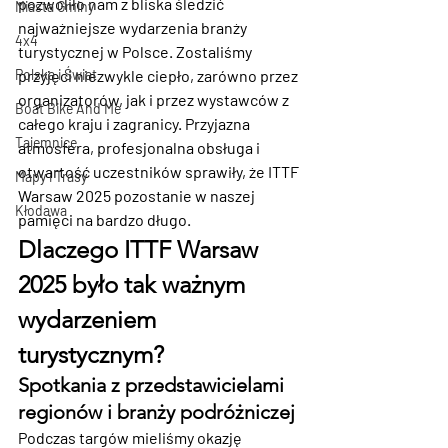
pozwoliło nam z bliska śledzić 
Miasta Gminy
najważniejsze wydarzenia branży 
4x4
turystycznej w Polsce. Zostaliśmy 
przyjęci niezwykle ciepło, zarówno przez 
Polska i Świat
organizatorów, jak i przez wystawców z 
Boat Bike And Me
całego kraju i zagranicy. Przyjazna 
Tajemnice
atmosfera, profesjonalna obsługa i 
otwartość uczestników sprawiły, że ITTF 
Mapy i Trasy
Warsaw 2025 pozostanie w naszej 
Kłodawa
pamięci na bardzo długo.
Dlaczego ITTF Warsaw 
2025 było tak ważnym 
wydarzeniem 
turystycznym?
Spotkania z przedstawicielami 
regionów i branży podróżniczej
Podczas targów mieliśmy okazję 