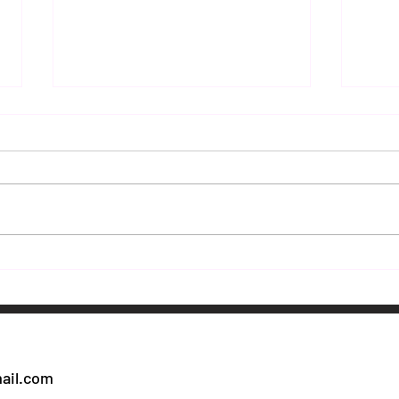
Tak Lubuskie zachwyciło
Sowi
Szczecin. Najstarszy
miej
lodołamacz świata „Kuna”
się 
atra
przyciągnął tłumy na pokład
ail.com