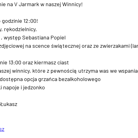
e na V Jarmark w naszej Winnicy!  
o godzinie 12:00!
, rękodzielnicy,
 , występ Sebastiana Popiel
zdjęciowej na scence świątecznej oraz ze zwierzakami (lam
inie 13:00 oraz kiermasz ciast
aszej winnicy, które z pewnością utrzyma was we wspania
również dostępna opcja grzańca bezalkoholowego
 napoje i jedzonko
 Łukasz
sz