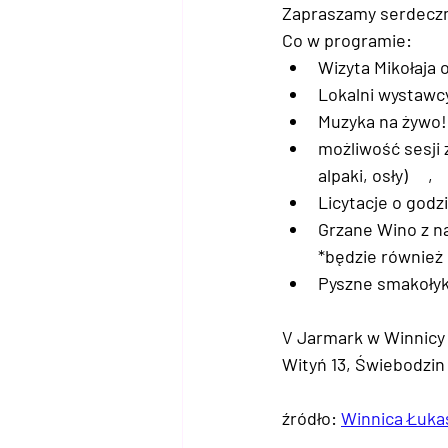
Zapraszamy serdeczni
Co w programie:
Wizyta Mikołaja 
Lokalni wystawcy
Muzyka na żywo!
możliwość sesji 
alpaki, osły)     ,
Licytacje o godz
Grzane Wino z n
         *będzie 
Pyszne smakołyki
V Jarmark w Winnicy
Wityń 13, Świebodzin
źródło: 
Winnica Łuka