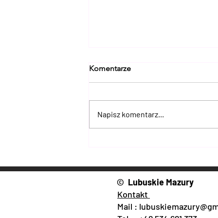
Komentarze
Napisz komentarz...
Myślisz, że znasz Lubuskie? 15
miejsc, które naprawdę Cię
zaskoczą
© Lubuskie Mazury
Kontakt
Mail :
lubuskiemazury@gm