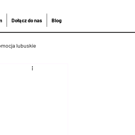
m
Dołącz do nas
Blog
omocja lubuskie
kreacja
Łagów
Kajakiem
 Bike And Me