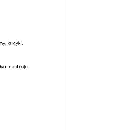
y, kucyki, 
łym nastroju.