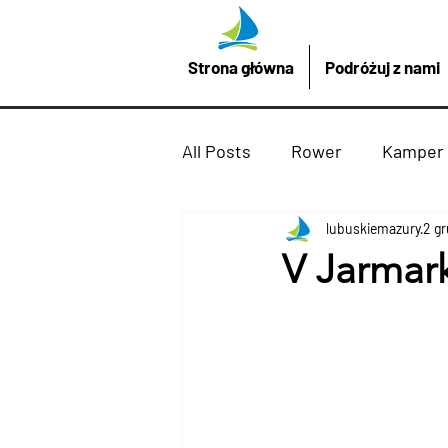
Strona główna
Podróżuj z nami
All Posts
Rower
Kamper
Promocje z LubuskieMazury
lubuskiemazury
2 g
V Jarmar
Imprezy atrakcje
Drezd
Podróżuj z nami
żaglów