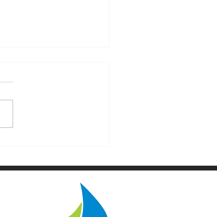
a Przystań w Kaławie –
sce, w którym zakochasz
w świecie sów. Wyjątkowa
kcja Lubuskiego