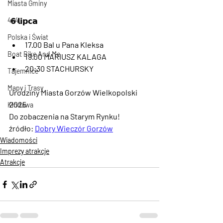
Miasta Gminy
4x4
 𝟲 𝗹𝗶𝗽𝗰𝗮
Polska i Świat
17.00 Bal u Pana Kleksa
Boat Bike And Me
19.00 MARIUSZ KALAGA
20:30 STACHURSKY
Tajemnice
Mapy i Trasy
Urodziny Miasta Gorzów Wielkopolski 
2025
Kłodawa
Do zobaczenia na Starym Rynku!
źródło: 
Dobry Wieczór Gorzów
Wiadomości
Imprezy atrakcje
Atrakcje