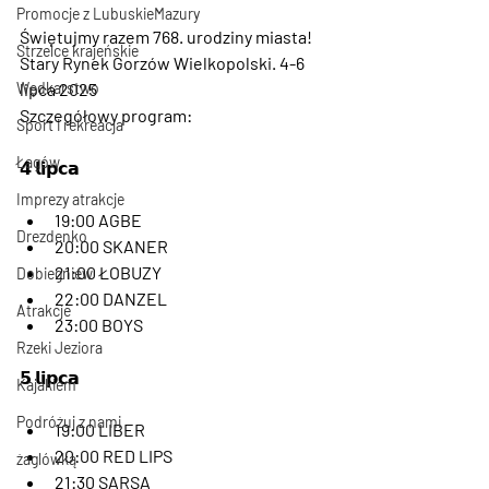
Promocje z LubuskieMazury
Świętujmy razem 768. urodziny miasta! 
Strzelce krajeńskie
Stary Rynek Gorzów Wielkopolski. 4-6 
Wędkarstwo
lipca 2025
Szczegółowy program:
Sport i rekreacja
Łagów
𝟰 𝗹𝗶𝗽𝗰𝗮
Imprezy atrakcje
19:00 AGBE
Drezdenko
20:00 SKANER
21:00 ŁOBUZY
Dobiegniew
22:00 DANZEL
Atrakcje
23:00 BOYS
Rzeki Jeziora
𝟱 𝗹𝗶𝗽𝗰𝗮
Kajakiem
Podróżuj z nami
19:00 LIBER
20:00 RED LIPS
żaglówką
21:30 SARSA