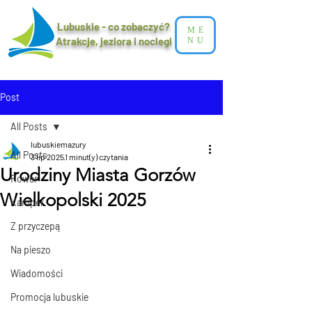
Lubuskie - co zobaczyć?
ME
Atrakcje, jeziora i noclegi​
NU
Post
All Posts
lubuskiemazury
All Posts
3 lip 2025
1 minut(y) czytania
Urodziny Miasta Gorzów
Rower
Wielkopolski 2025
Kamper
Z przyczepą
Na pieszo
Wiadomości
Promocja lubuskie