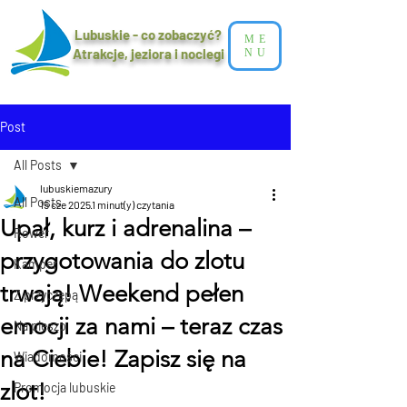
Lubuskie - co zobaczyć?
ME
Atrakcje, jeziora i noclegi​
NU
Post
All Posts
lubuskiemazury
All Posts
15 cze 2025
1 minut(y) czytania
Upał, kurz i adrenalina –
Rower
przygotowania do zlotu
Kamper
trwają! Weekend pełen
Z przyczepą
emocji za nami – teraz czas
Na pieszo
na Ciebie! Zapisz się na
Wiadomości
zlot!
Promocja lubuskie