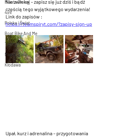
Nie zwlekaj – 
zapisz się już dziś
 i bądź 
Miasta Gminy
częścią tego wyjątkowego wydarzenia!
4x4
Link do zapisów : 
Polska i Świat
https://teamspiryt.com/?zapisy-sign-up
Boat Bike And Me
Tajemnice
Mapy i Trasy
Kłodawa
Upał, kurz i adrenalina – przygotowania 