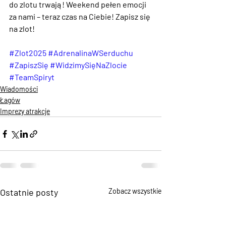
do zlotu trwają! Weekend pełen emocji 
za nami – teraz czas na Ciebie! Zapisz się 
na zlot!
#Zlot2025
#AdrenalinaWSerduchu
#ZapiszSię
#WidzimySięNaZlocie
#TeamSpiryt
Wiadomości
Łagów
Imprezy atrakcje
Ostatnie posty
Zobacz wszystkie