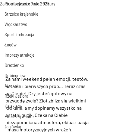
Zaktualizowano:
Promocje z LubuskieMazury
7 sie 2025
Strzelce krajeńskie
Wędkarstwo
Sport i rekreacja
Łagów
Imprezy atrakcje
Drezdenko
Dobiegniew
Za nami weekend pełen emocji, testów, 
Atrakcje
ustaleń i pierwszych prób… Teraz czas 
na Ciebie!  Czy jesteś gotowy na 
Rzeki Jeziora
przygodę życia? Zlot zbliża się wielkimi 
Kajakiem
krokami, a my dopinamy wszystko na 
ostatni guzik. Czeka na Ciebie 
Podróżuj z nami
niezapomniana atmosfera, ekipa z pasją 
żaglówką
i masa motoryzacyjnych wrażeń! 