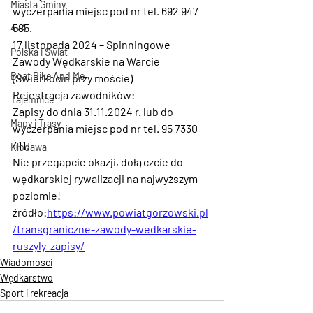
Miasta Gminy
wyczerpania miejsc pod nr tel. 692 947 
585.
4x4
17 listopada 2024
 – Spinningowe 
Polska i Świat
Zawody Wędkarskie na Warcie 
Boat Bike And Me
(Świerkocin przy moście)
Rejestracja zawodników:
Tajemnice
Zapisy do dnia 31.11.2024 r. lub do 
Mapy i Trasy
wyczerpania miejsc pod nr tel. 95 7330 
411.
Kłodawa
Nie przegapcie okazji, dołączcie do 
wędkarskiej rywalizacji na najwyższym 
poziomie!
źródło:
https://www.powiatgorzowski.pl
/transgraniczne-zawody-wedkarskie-
ruszyly-zapisy/
Wiadomości
Wędkarstwo
Sport i rekreacja