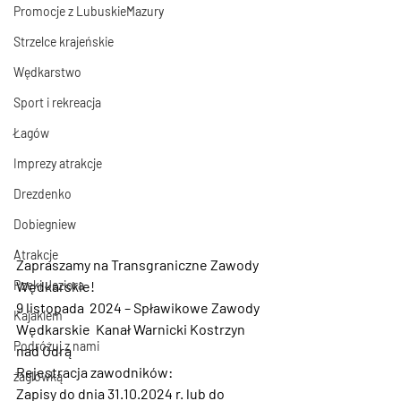
Promocje z LubuskieMazury
Strzelce krajeńskie
Wędkarstwo
Sport i rekreacja
Łagów
Imprezy atrakcje
Drezdenko
Dobiegniew
Atrakcje
Zapraszamy na Transgraniczne Zawody 
Wędkarskie!
Rzeki Jeziora
9 listopada  2024
 – Spławikowe Zawody 
Kajakiem
Wędkarskie  Kanał Warnicki Kostrzyn 
Podróżuj z nami
nad Odrą
Rejestracja zawodników:
żaglówką
Zapisy do dnia 31.10.2024 r. lub do 