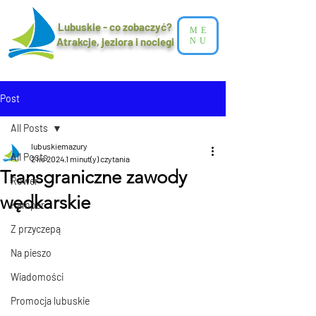
Lubuskie - co zobaczyć?
ME
Atrakcje, jeziora i noclegi​
NU
Post
All Posts
lubuskiemazury
All Posts
2 lis 2024
1 minut(y) czytania
Transgraniczne zawody
Rower
wędkarskie
Kamper
Z przyczepą
Na pieszo
Wiadomości
Promocja lubuskie