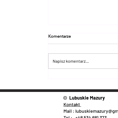
Komentarze
Napisz komentarz...
Lubuski Armagedon III + H6
Challenge 2026 – zapisy
ruszyły! Nadchodzi
najbardziej ekstremalna
© Lubuskie Mazury
impreza 4x4 w Lubuskiem
Kontakt
Mail :
lubuskiemazury@gm
Tel : +48 534 681 373