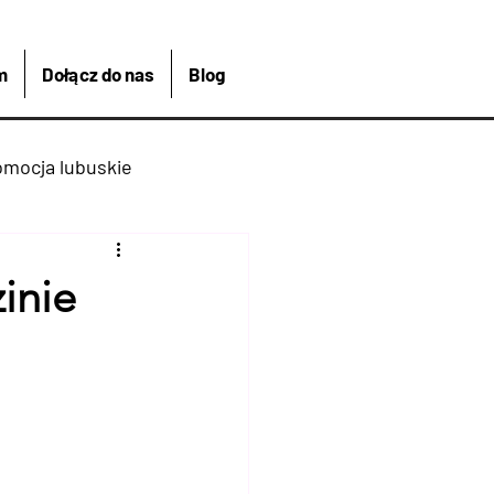
m
Dołącz do nas
Blog
omocja lubuskie
kreacja
Łagów
inie
Kajakiem
 Bike And Me