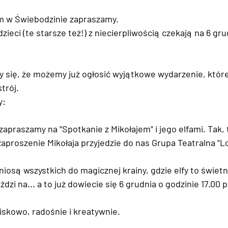
em w Świebodzinie zapraszamy.
ieci (te starsze też!) z niecierpliwością czekają na 6 gru
y się, że możemy już ogłosić wyjątkowe wydarzenie, któr
trój.
y:
praszamy na "Spotkanie z Mikołajem" i jego elfami. Tak, t
 zaproszenie Mikołaja przyjedzie do nas Grupa Teatralna "
niosą wszystkich do magicznej krainy, gdzie elfy to świetni
eździ na... a to już dowiecie się 6 grudnia o godzinie 17.00
skowo, radośnie i kreatywnie.