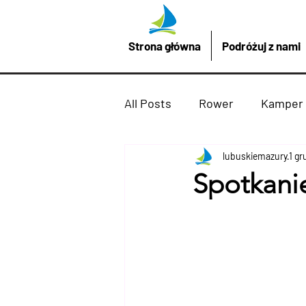
Strona główna
Podróżuj z nami
All Posts
Rower
Kamper
Promocje z LubuskieMazury
lubuskiemazury
1 g
Spotkani
Imprezy atrakcje
Drezd
Podróżuj z nami
żaglów