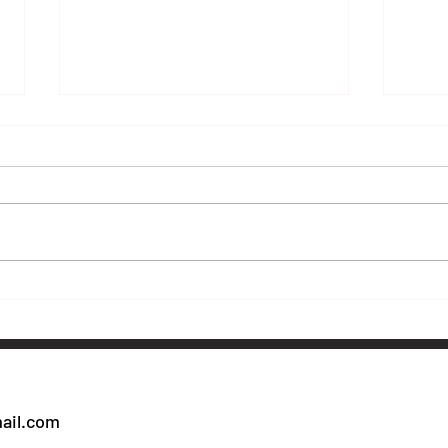
Myślisz, że znasz Lubuskie? 15
Tak 
Szcze
miejsc, które naprawdę Cię
lodo
zaskoczą
przy
ail.com