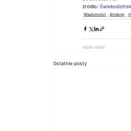
źródło: 
Świebodzińsk
Wiadomości
Atrakcje
I
Ostatnie posty