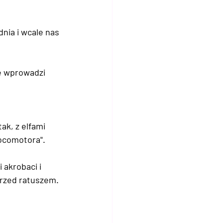
dnia i wcale nas 
e wprowadzi 
ak, z elfami 
Locomotora".
 akrobaci i 
 przed ratuszem.