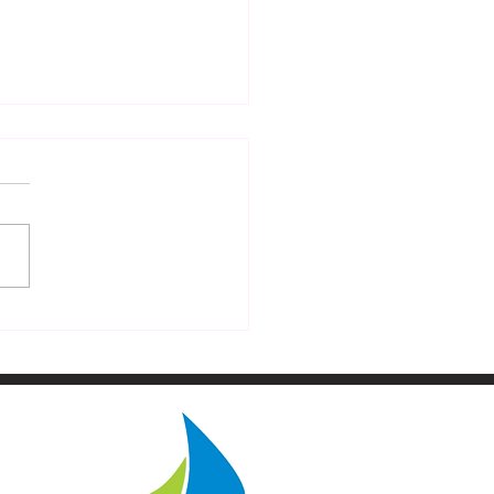
Lubuskie zachwyciło
cin. Najstarszy
łamacz świata „Kuna”
ciągnął tłumy na pokład