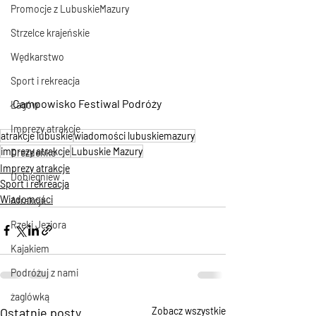
Promocje z LubuskieMazury
Strzelce krajeńskie
Wędkarstwo
Sport i rekreacja
Campowisko Festiwal Podróży
Łagów
Imprezy atrakcje
atrakcje lubuskie
wiadomości lubuskiemazury
imprezy atrakcje
Lubuskie Mazury
Drezdenko
Imprezy atrakcje
Dobiegniew
Sport i rekreacja
Wiadomości
Atrakcje
Rzeki Jeziora
Kajakiem
Podróżuj z nami
żaglówką
Ostatnie posty
Zobacz wszystkie