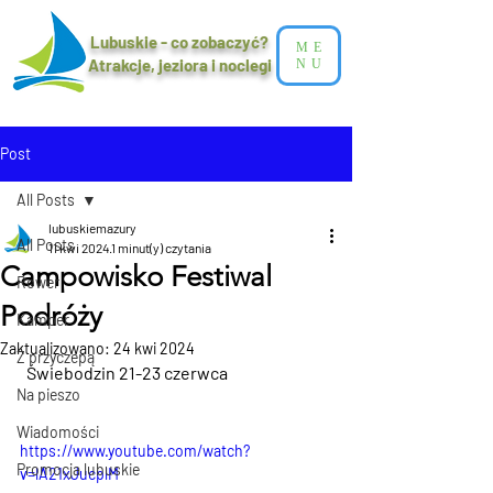
Lubuskie - co zobaczyć?
ME
Atrakcje, jeziora i noclegi​
NU
Post
All Posts
lubuskiemazury
All Posts
11 kwi 2024
1 minut(y) czytania
Campowisko Festiwal
Rower
Podróży
Kamper
Zaktualizowano:
24 kwi 2024
Z przyczepą
  Świebodzin 21-23 czerwca
Na pieszo
Wiadomości
https://www.youtube.com/watch?
Promocja lubuskie
v=lA21xJucplM