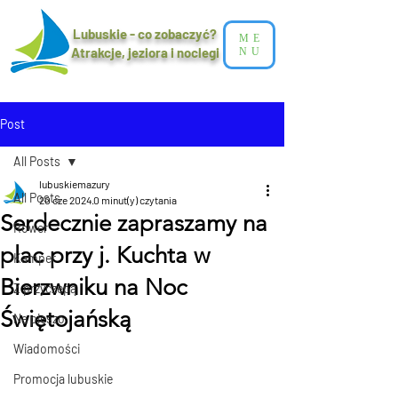
Lubuskie - co zobaczyć?
ME
Atrakcje, jeziora i noclegi​
NU
Post
All Posts
lubuskiemazury
All Posts
20 cze 2024
0 minut(y) czytania
Serdecznie zapraszamy na
Rower
plac przy j. Kuchta w
Kamper
Bierzwniku na Noc
Z przyczepą
Świętojańską
Na pieszo
Wiadomości
Promocja lubuskie