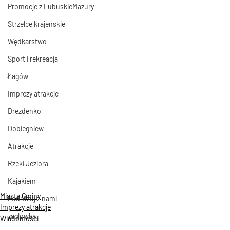
Promocje z LubuskieMazury
Strzelce krajeńskie
Wędkarstwo
Sport i rekreacja
Łagów
Imprezy atrakcje
Drezdenko
Dobiegniew
Atrakcje
Rzeki Jeziora
Kajakiem
Miasta Gminy
Podróżuj z nami
Imprezy atrakcje
żaglówką
Wiadomości