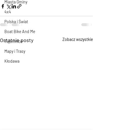
Miasta Gminy
4x4
Polska i Świat
Boat Bike And Me
Ostatnie posty
Zobacz wszystkie
Tajemnice
Mapy i Trasy
Kłodawa