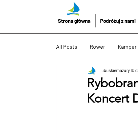
Strona główna
Podróżuj z nami
All Posts
Rower
Kamper
Promocje z LubuskieMazury
lubuskiemazury
10 
Rybobrani
Koncert
Imprezy atrakcje
Drezd
Podróżuj z nami
żaglów