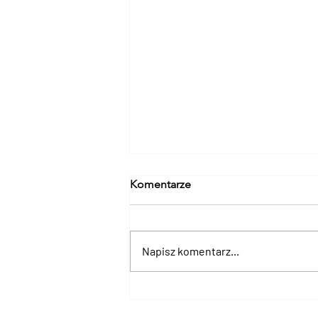
Komentarze
Napisz komentarz...
Myślisz, że znasz Lubuskie? 15
miejsc, które naprawdę Cię