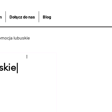
m
Dołącz do nas
Blog
omocja lubuskie
kreacja
Łagów
skie|
Kajakiem
 Bike And Me