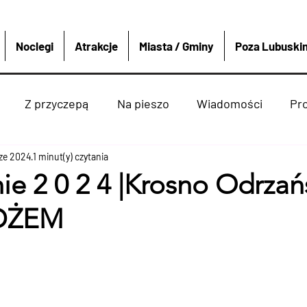
Noclegi
Atrakcje
Miasta / Gminy
Poza Lubuski
Z przyczepą
Na pieszo
Wiadomości
Pr
cze 2024
Strzelce krajeńskie
1 minut(y) czytania
Wędkarstwo
Sport i re
e 2 0 2 4 |Krosno Odrzań
 DŻEM
enko
Dobiegniew
Atrakcje
Rzeki Jeziora
ką
Miasta Gminy
4x4
Polska i Świat
Boat