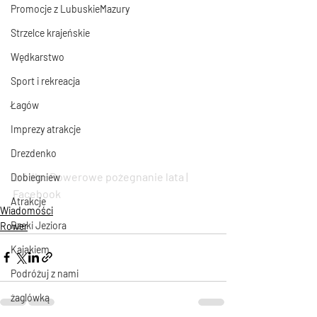
Promocje z LubuskieMazury
Strzelce krajeńskie
Wędkarstwo
Sport i rekreacja
Łagów
Imprezy atrakcje
Drezdenko
źródło:
 Rowerowe pożegnanie lata | 
Dobiegniew
Facebook
Atrakcje
Wiadomości
Rzeki Jeziora
Rower
Kajakiem
Podróżuj z nami
żaglówką