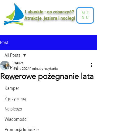
Lubuskie - co zobaczyć?
ME
Atrakcje, jeziora i noclegi​
NU
Post
All Posts
MikaM
All Posts
9 wrz 2024
1 minut(y) czytania
Rowerowe pożegnanie lata
Rower
Kamper
Z przyczepą
Na pieszo
Wiadomości
Promocja lubuskie