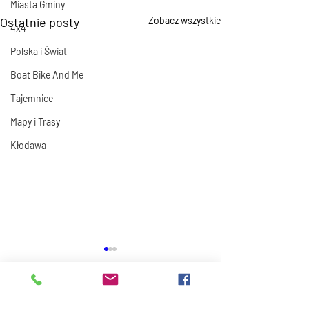
Miasta Gminy
Ostatnie posty
Zobacz wszystkie
4x4
Polska i Świat
Boat Bike And Me
Tajemnice
Mapy i Trasy
Kłodawa
Komentarze