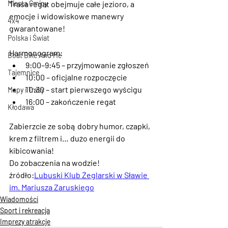
Miasta Gminy
Trasa regat obejmuje całe jezioro, a 
emocje i widowiskowe manewry 
4x4
gwarantowane!
Polska i Świat
Harmonogram:
Boat Bike And Me
9:00–9:45 – przyjmowanie zgłoszeń
Tajemnice
10:00 – oficjalne rozpoczęcie
10:30 – start pierwszego wyścigu
Mapy i Trasy
16:00 – zakończenie regat
Kłodawa
Zabierzcie ze sobą dobry humor, czapki, 
krem z filtrem i… dużo energii do 
kibicowania!
Do zobaczenia na wodzie!
źródło:
Lubuski Klub Żeglarski w Sławie 
im. Mariusza Zaruskiego
Wiadomości
Sport i rekreacja
Imprezy atrakcje