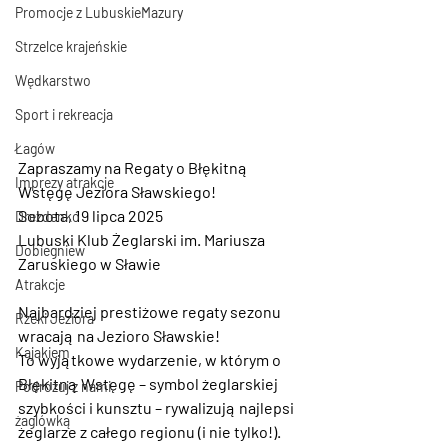
Promocje z LubuskieMazury
Strzelce krajeńskie
Wędkarstwo
Sport i rekreacja
Łagów
Zapraszamy na Regaty o Błękitną 
Imprezy atrakcje
Wstęgę Jeziora Sławskiego!
Sobota, 19 lipca 2025
Drezdenko
Lubuski Klub Żeglarski im. Mariusza 
Dobiegniew
Zaruskiego w Sławie
Atrakcje
Najbardziej prestiżowe regaty sezonu 
Rzeki Jeziora
wracają na Jezioro Sławskie!
Kajakiem
To wyjątkowe wydarzenie, w którym o 
Błękitną Wstęgę – symbol żeglarskiej 
Podróżuj z nami
szybkości i kunsztu – rywalizują najlepsi 
żaglówką
żeglarze z całego regionu (i nie tylko!).