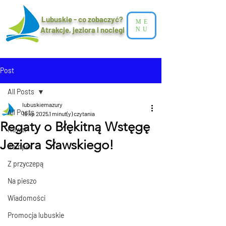
Lubuskie - co zobaczyć?
ME
Atrakcje, jeziora i noclegi​
NU
Post
All Posts
lubuskiemazury
All Posts
16 lip 2025
1 minut(y) czytania
Regaty o Błękitną Wstęgę
Rower
Jeziora Sławskiego!
Kamper
Z przyczepą
Na pieszo
Wiadomości
Promocja lubuskie