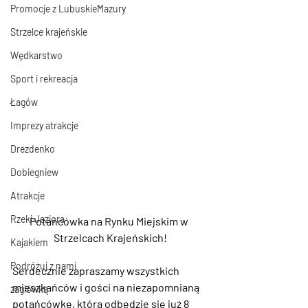
Promocje z LubuskieMazury
Strzelce krajeńskie
Wędkarstwo
Sport i rekreacja
Łagów
Imprezy atrakcje
Drezdenko
Dobiegniew
Atrakcje
Rzeki Jeziora
Potańcówka na Rynku Miejskim w 
Strzelcach Krajeńskich!
Kajakiem
Podróżuj z nami
Serdecznie zapraszamy wszystkich 
mieszkańców i gości na niezapomnianą 
żaglówką
potańcówkę, która odbędzie się już 8 