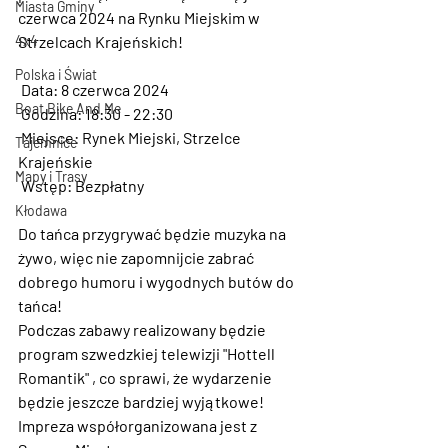
Miasta Gminy
czerwca 2024 na Rynku Miejskim w 
Strzelcach Krajeńskich!
4x4
Polska i Świat
 Data: 8 czerwca 2024
Boat Bike And Me
 Godzina: 18:30 - 22:30
 Miejsce: Rynek Miejski, Strzelce 
Tajemnice
Krajeńskie
Mapy i Trasy
 Wstęp: Bezpłatny
Kłodawa
Do tańca przygrywać będzie muzyka na 
żywo, więc nie zapomnijcie zabrać 
dobrego humoru i wygodnych butów do 
tańca!
Podczas zabawy realizowany będzie 
program szwedzkiej telewizji "Hottell 
Romantik" , co sprawi, że wydarzenie 
będzie jeszcze bardziej wyjątkowe!
Impreza współorganizowana jest z 