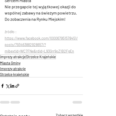
Sercem Miasta
Nie przegapcie tej wyjątkowej okazji do 
wspólnej zabawy na świeżym powietrzu. 
Do zobaczenia na Rynku Miejskim!
źródło : 
https://www.facebook.com/100067951578451/
posts/793463882928657/?
mibextid=WC7FNe&rdid=L93Grr9oZ1B2FgEn
imprezy atrakcje
Strzelce Krajeńskie
Miasta Gminy
Imprezy atrakcje
Strzelce krajeńskie
Ostatnie posty
Zobacz wszystkie