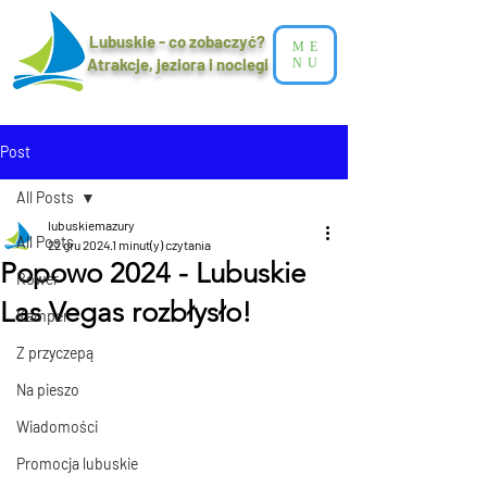
Lubuskie - co zobaczyć?
ME
Atrakcje, jeziora i noclegi​
NU
Post
All Posts
lubuskiemazury
All Posts
22 gru 2024
1 minut(y) czytania
Popowo 2024 - Lubuskie
Rower
Las Vegas rozbłysło!
Kamper
Z przyczepą
Na pieszo
Wiadomości
Promocja lubuskie