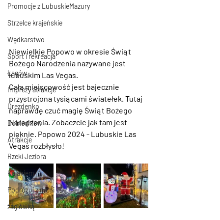
Promocje z LubuskieMazury
Strzelce krajeńskie
Wędkarstwo
Niewielkie Popowo w okresie Świąt 
Sport i rekreacja
Bożego Narodzenia nazywane jest 
Łagów
lubuskim Las Vegas.
Cała miejscowość jest bajecznie 
Imprezy atrakcje
przystrojona tysiącami światełek. Tutaj 
Drezdenko
naprawdę czuć magię Świąt Bożego 
Narodzenia. Zobaczcie jak tam jest 
Dobiegniew
pięknie. Popowo 2024 - Lubuskie Las 
Atrakcje
Vegas rozbłysło!
Rzeki Jeziora
Kajakiem
Podróżuj z nami
żaglówką