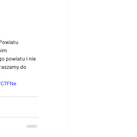
Powiatu 
mim 
o powiatu i nie 
raszamy do 
WC7FNe