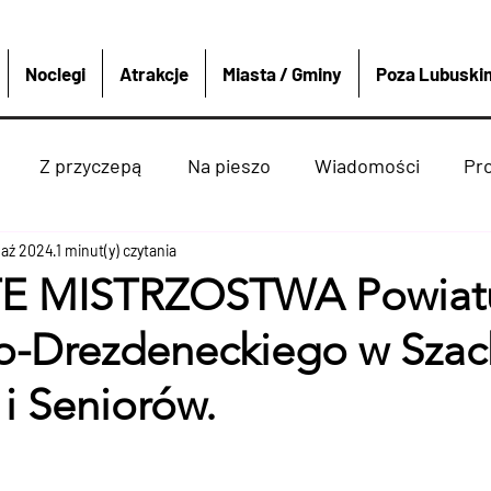
Noclegi
Atrakcje
Miasta / Gminy
Poza Lubuski
Z przyczepą
Na pieszo
Wiadomości
Pr
paź 2024
Strzelce krajeńskie
1 minut(y) czytania
Wędkarstwo
Sport i re
 MISTRZOSTWA Powiat
ko-Drezdeneckiego w Sza
enko
Dobiegniew
Atrakcje
Rzeki Jeziora
i Seniorów.
ką
Miasta Gminy
4x4
Polska i Świat
Boat