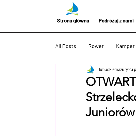
Strona główna
Podróżuj z nami
All Posts
Rower
Kamper
Promocje z LubuskieMazury
lubuskiemazury
23 
OTWARTE
Strzelec
Imprezy atrakcje
Drezd
Juniorów 
Podróżuj z nami
żaglów