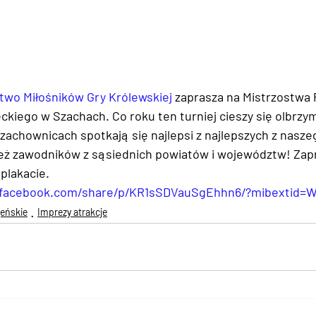
two Miłośników Gry Królewskiej
 zaprasza na Mistrzostwa 
kiego w Szachach. Co roku ten turniej cieszy się olbrzy
achownicach spotkają się najlepsi z najlepszych z naszeg
ież zawodników z sąsiednich powiatów i województw! Zap
 plakacie.
.facebook.com/share/p/KR1sSDVauSgEhhn6/?mibextid=
jeńskie
Imprezy atrakcje