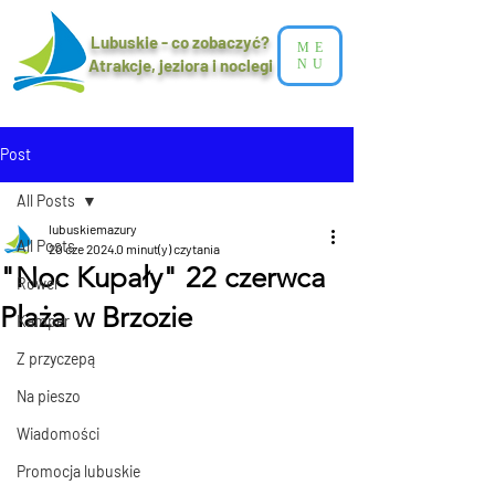
Lubuskie - co zobaczyć?
ME
Atrakcje, jeziora i noclegi​
NU
Post
All Posts
lubuskiemazury
All Posts
20 cze 2024
0 minut(y) czytania
"Noc Kupały" 22 czerwca
Rower
Plaża w Brzozie
Kamper
Z przyczepą
Na pieszo
Wiadomości
Promocja lubuskie