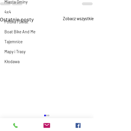
Miasta Gminy
4x4
Ostatnie posty
Zobacz wszystkie
Polska i Świat
Boat Bike And Me
Tajemnice
Mapy i Trasy
Kłodawa