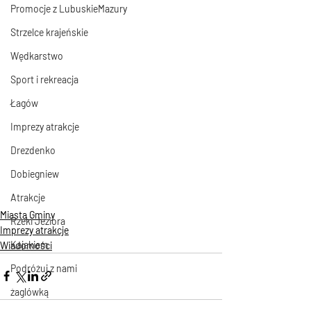
Promocje z LubuskieMazury
Strzelce krajeńskie
Wędkarstwo
Sport i rekreacja
Łagów
Imprezy atrakcje
Drezdenko
Dobiegniew
Atrakcje
Miasta Gminy
Rzeki Jeziora
Imprezy atrakcje
Kajakiem
Wiadomości
Podróżuj z nami
żaglówką