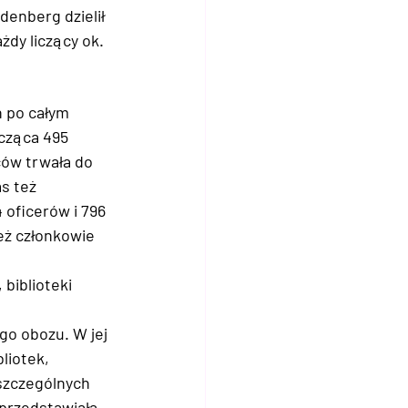
denberg dzielił 
żdy liczący ok. 
 po całym 
icząca 495 
ców trwała do 
s też 
 oficerów i 796 
też członkowie 
biblioteki 
o obozu. W jej 
liotek, 
szczególnych 
przedstawiała 