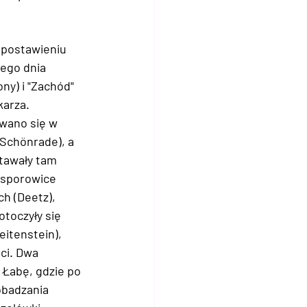
 postawieniu 
ego dnia 
ny) i "Zachód" 
karza. 
wano się w 
Schönrade), a 
tawały tam 
esporowice 
h (Deetz), 
toczyły się 
itenstein), 
ci. Dwa 
 Łabę, gdzie po 
obadzania 