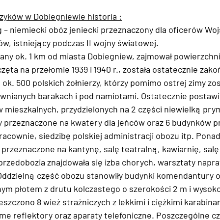
ków w Dobiegniewie historia :
g – niemiecki obóz jeniecki przeznaczony dla oficerów Woj
sów, istniejący podczas II wojny światowej.
wany ok. 1 km od miasta Dobiegniew, zajmował powierzchnię
ta na przełomie 1939 i 1940 r., została ostatecznie zakoń
 ok. 500 polskich żołnierzy, którzy pomimo ostrej zimy zost
wnianych barakach i pod namiotami. Ostatecznie postawi
mieszkalnych, przydzielonych na 2 części niewielką pry
y przeznaczone na kwatery dla jeńców oraz 6 budynków p
acownie, siedzibę polskiej administracji obozu itp. Ponad
 przeznaczone na kantynę, salę teatralną, kawiarnię, salę
e przedobozia znajdowała się izba chorych, warsztaty nap
t. Oddzielną część obozu stanowiły budynki komendantury o
ym płotem z drutu kolczastego o szerokości 2 m i wysoko
zczono 8 wież strażniczych z lekkimi i ciężkimi karabina
 reflektory oraz aparaty telefoniczne. Poszczególne cz