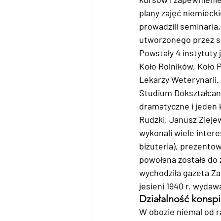
plany zajęć niemieck
prowadzili seminaria,
utworzonego przez si
Powstały 4 instytuty 
Koło Rolników, Koło 
Lekarzy Weterynarii.
Studium Dokształcani
dramatyczne i jeden 
Rudzki, Janusz Ziejew
wykonali wiele intere
biżuteria), prezento
powołana została do 
wychodziła gazeta Z
jesieni 1940 r. wydaw
Działalność konspi
W obozie niemal od ra