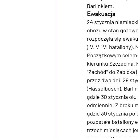
Barlinkiem.
Ewakuacja
24 stycznia niemieck
obozu w stan gotowo
rozpoczęła się ewakua
(IV, V i VI bataliony
Początkowym celem ew
kierunku Szczecina.
"Zachód" do Żabicka 
przez dwa dni. 28 st
(Hasselbusch), Barlin
gdzie 30 stycznia ok.
odmiennie. Z braku m
gdzie 30 stycznia po
pozostałe bataliony 
trzech miesiącach je