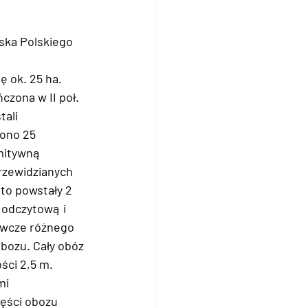
ska Polskiego 
 ok. 25 ha. 
czona w II poł. 
ali 
ono 25 
mitywną 
rzewidzianych 
to powstały 2 
 odczytową i 
rawcze różnego 
bozu. Cały obóz 
ści 2,5 m. 
mi 
ęści obozu 