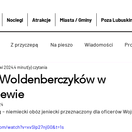
Noclegi
Atrakcje
Miasta / Gminy
Poza Lubuski
Z przyczepą
Na pieszo
Wiadomości
Pr
kwi 2024
Strzelce krajeńskie
4 minut(y) czytania
Wędkarstwo
Sport i re
Woldenberczyków w
ewie
enko
Dobiegniew
Atrakcje
Rzeki Jeziora
24
 – niemiecki obóz jeniecki przeznaczony dla oficerów Wojs
ką
Miasta Gminy
4x4
Polska i Świat
Boat
com/watch?v=xvSlp27njG0&t=1s