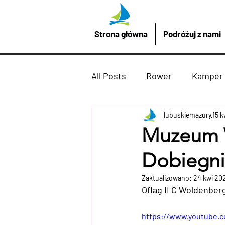
Strona główna
Podróżuj z nami
All Posts
Rower
Kamper
Promocje z LubuskieMazury
lubuskiemazury
15 
Muzeum 
Dobiegni
Imprezy atrakcje
Drezd
Zaktualizowano:
24 kwi 20
Oflag II C Woldenberg
Podróżuj z nami
żaglów
https://www.youtube.