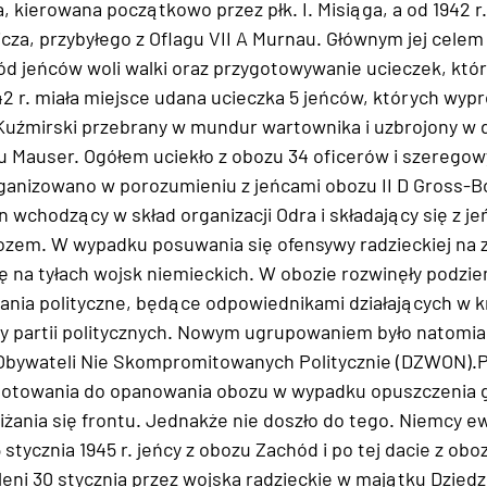
 kierowana początkowo przez płk. I. Misiąga, a od 1942 r.
za, przybyłego z Oflagu VII A Murnau. Głównym jej celem 
 jeńców woli walki oraz przygotowywanie ucieczek, któr
42 r. miała miejsce udana ucieczka 5 jeńców, których wypr
Kuźmirski przebrany w mundur wartownika i uzbrojony w 
pu Mauser. Ogółem uciekło z obozu 34 oficerów i szeregowy
ganizowano w porozumieniu z jeńcami obozu II D Gross-B
n wchodzący w skład organizacji Odra i składający się z j
zem. W wypadku posuwania się ofensywy radzieckiej na z
 na tyłach wojsk niemieckich. W obozie rozwinęły podzie
nia polityczne, będące odpowiednikami działających w kr
ny partii politycznych. Nowym ugrupowaniem było natomi
Obywateli Nie Skompromitowanych Politycznie (DZWON).P
ygotowania do opanowania obozu w wypadku opuszczenia g
iżania się frontu. Jednakże nie doszło do tego. Niemcy e
tycznia 1945 r. jeńcy z obozu Zachód i po tej dacie z obo
leni 30 stycznia przez wojska radzieckie w majątku Dziedz