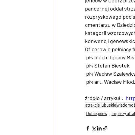
jeńców w Deetz przez
pancernej oddał strz
rozpryskowego pocisk
cmentarzu w Dziedzic
kategorii wzorcowych
konwencji genewskic
Oficerowie pełniacy 
 płk piech. Ignacy Mis
 płk Stefan Biestek   
 płk Wacław Szalewic
 płk art. Wacław Mło
źródło / artykuł :  
htt
atrakcje lubuskie
wiadomoś
Dobiegniew
Imprezy atra