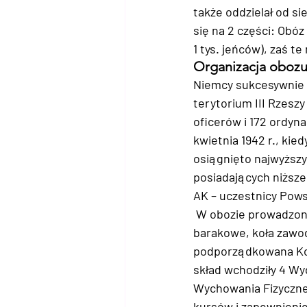
także oddzielał od si
się na 2 części: Obóz
1 tys. jeńców), zaś t
Organizacja oboz
Niemcy sukcesywnie z
terytorium III Rzeszy
oficerów i 172 ordyn
kwietnia 1942 r., ki
osiągnięto najwyższy
posiadających niższe 
AK – uczestnicy Pow
 W obozie prowadzono
barakowe, koła zawod
podporządkowana Komi
skład wchodziły 4 Wy
Wychowania Fizyczneg
kursów i zapewnienie