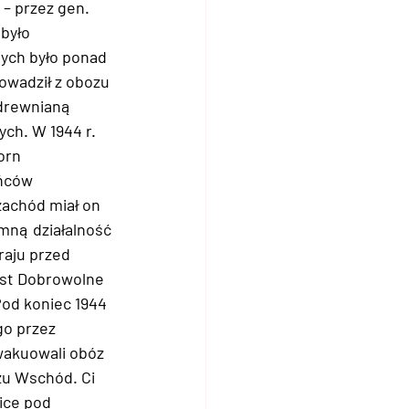
 – przez gen. 
było 
ych było ponad 
owadził z obozu 
drewnianą 
ch. W 1944 r. 
orn 
eńców 
achód miał on 
mną działalność 
aju przed 
ast Dobrowolne 
od koniec 1944 
o przez 
wakuowali obóz 
zu Wschód. Ci 
ice pod 