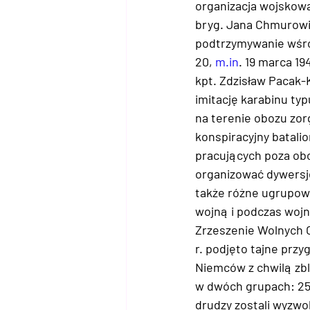
organizacja wojskowa,
bryg. Jana Chmurowic
podtrzymywanie wśród
20, 
m.in
. 19 marca 19
kpt. Zdzisław Pacak-
imitację karabinu ty
na terenie obozu zor
konspiracyjny batalio
pracujących poza obo
organizować dywersję
także różne ugrupowa
wojną i podczas woj
Zrzeszenie Wolnych 
r. podjęto tajne prz
Niemców z chwilą zbl
w dwóch grupach: 25 s
drudzy zostali wyzwo