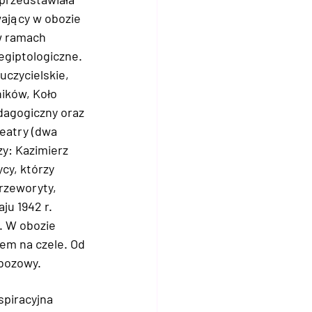
ający w obozie 
 w ramach 
egiptologiczne. 
uczycielskie, 
ików, Koło 
dagogiczny oraz 
eatry (dwa 
y: Kazimierz 
cy, którzy 
rzeworyty, 
u 1942 r. 
. W obozie 
em na czele. Od 
Obozowy.
spiracyjna 