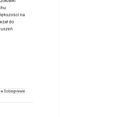
zołówki 
chu 
iększości na 
eżał do 
ruszeń 
w Dobiegniewie