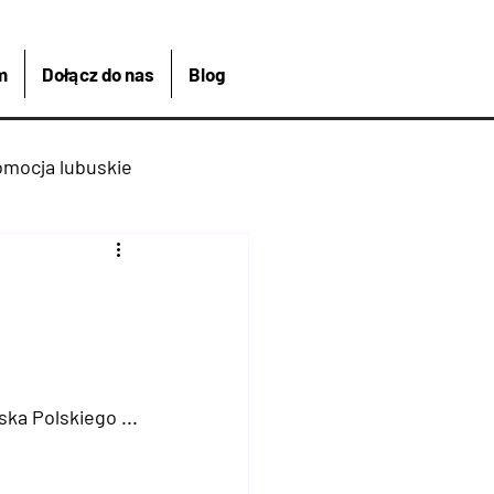
m
Dołącz do nas
Blog
omocja lubuskie
kreacja
Łagów
Kajakiem
ka Polskiego ...
 Bike And Me