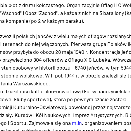
ebie płot z drutu kolczastego. Organizacyjnie Oflag II C Wol
 "Wschód" i Obóz "Zachód", a każda z nich na 3 bataliony (ka
e na kompanie (po 2 w każdym baraku).
u
wozili polskich jeńców z wielu małych oflagów rozsianych
 i terenach do niej włączonych. Pierwsza grupa Polaków l
ansów przybyła do obozu 28 maja 1940 r. Koncentracja jeń
edy przywieziono 804 oficerów z Oflagu X C Lubeka. Wówcza
 stan osobowy w historii obozu - 6740 jeńców, w tym 5944
stopnie wojskowe. W II poł. 1944 r. w obozie znaleźli się 
stania Warszawskiego.
 działalność kulturalno-oświatową (kursy nauczycielskie, 
owe, kluby sportowe), która po pewnym czasie została 
sji Kulturalno–Oświatowej, powołanej przez najstarszeg
działy: Kursów i Kół Naukowych, Imprez Artystycznych, Bib
o i Sportu. Zajmowała się ona 
m.in
. organizowaniem po
m im sal wykładowych, koordynacją prac kół naukowych, 