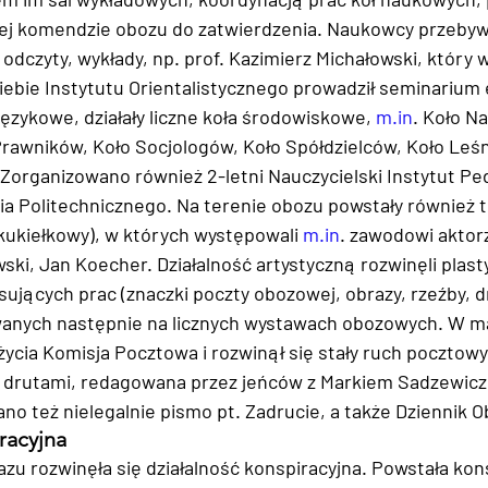
iej komendzie obozu do zatwierdzenia. Naukowcy przebyw
 odczyty, wykłady, np. prof. Kazimierz Michałowski, który
ebie Instytutu Orientalistycznego prowadził seminarium 
językowe, działały liczne koła środowiskowe, 
m.in
. Koło Na
Prawników, Koło Socjologów, Koło Spółdzielców, Koło Leśn
 Zorganizowano również 2-letni Nauczycielski Instytut Pe
a Politechnicznego. Na terenie obozu powstały również t
kukiełkowy), w których występowali 
m.in
. zawodowi aktorz
ski, Jan Koecher. Działalność artystyczną rozwinęli plasty
sujących prac (znaczki poczty obozowej, obrazy, rzeźby, d
wanych następnie na licznych wystawach obozowych. W maj
życia Komisja Pocztowa i rozwinął się stały ruch pocztowy
a drutami, redagowana przez jeńców z Markiem Sadzewicz
ano też nielegalnie pismo pt. Zadrucie, a także Dziennik 
racyjna
zu rozwinęła się działalność konspiracyjna. Powstała kon