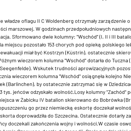
ie władze oflagu II C Woldenberg otrzymały zarządzenie o
ści marszowej. W godzinach przedpołudniowych następn
cja. Sformowano dwie kolumny: "Wschód" (I, II i III batalio
). Na miejscu pozostało 153 chorych pod opieką polskiego le
akuacji miał być Kostrzyn (Küstrin), ostatecznie skiero
 Późnym wieczorem kolumna "Wschód" dotarła do Tuczna (
(Seegenfelde). Wskutek trudności aprowizacyjnych pozos
ycznia wieczorem kolumna "Wschód" osiągnęła kolejno Ni
ek (Barlinchen), by ostatecznie zatrzymać się w Dziedzicac
 3 tys. jeńców odzyskało wolność.Losy kolumny "Zachód" po
iejsca w Żabicku IV batalion skierowano do Bobrówka (Bre
 opuszczeniu go przez niemiecką eskortę doczekał wolnoś
eskorta doprowadziła do Szczecina. Ostatecznie dotarły za
ńcy doczekali zakończenia wojny i wolności.W czasie osw