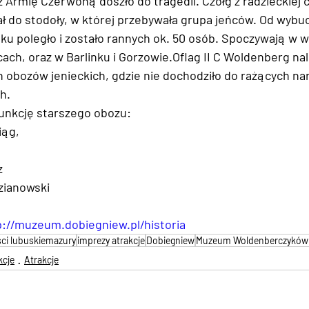
 Armię Czerwoną doszło do tragedii. Czołg z radzieckiej c
ał do stodoły, w której przebywała grupa jeńców. Od wybu
u poległo i zostało rannych ok. 50 osób. Spoczywają w w
ach, oraz w Barlinku i Gorzowie.Oflag II C Woldenberg nal
 obozów jenieckich, gdzie nie dochodziło do rażących na
h. 
funkcję starszego obozu:
iąg,  
z 
dzianowski
p://muzeum.dobiegniew.pl/historia
ci lubuskiemazury
imprezy atrakcje
Dobiegniew
Muzeum Woldenberczyków 
kcje
Atrakcje