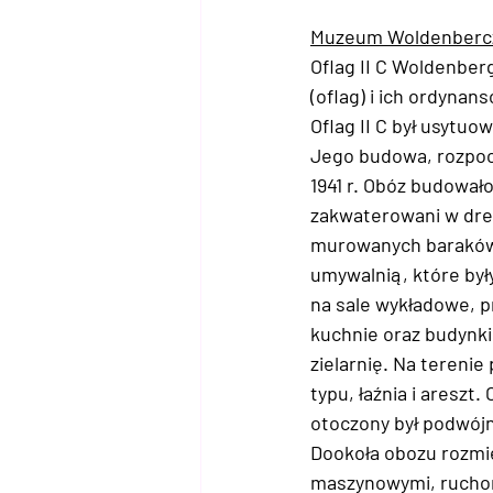
Muzeum Woldenberczy
Oflag II C Woldenber
(oflag) i ich ordynan
Oflag II C był usytuo
Jego budowa, rozpoczę
1941 r. Obóz budowało
zakwaterowani w dre
murowanych baraków 
umywalnią, które był
na sale wykładowe, pr
kuchnie oraz budynki
zielarnię. Na tereni
typu, łaźnia i aresz
otoczony był podwójn
Dookoła obozu rozmies
maszynowymi, ruchome