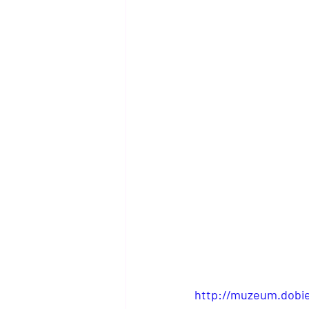
Tajemnice
Mapy i Trasy
http://muzeum.dobie