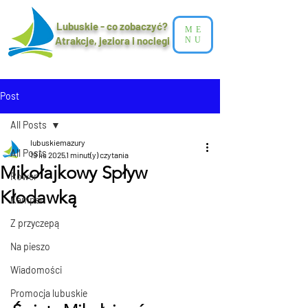
Lubuskie - co zobaczyć?
ME
Atrakcje, jeziora i noclegi​
NU
Post
All Posts
lubuskiemazury
All Posts
19 lis 2025
1 minut(y) czytania
Mikołajkowy Spływ
Rower
Kłodawką
Kamper
Z przyczepą
Na pieszo
Wiadomości
Promocja lubuskie