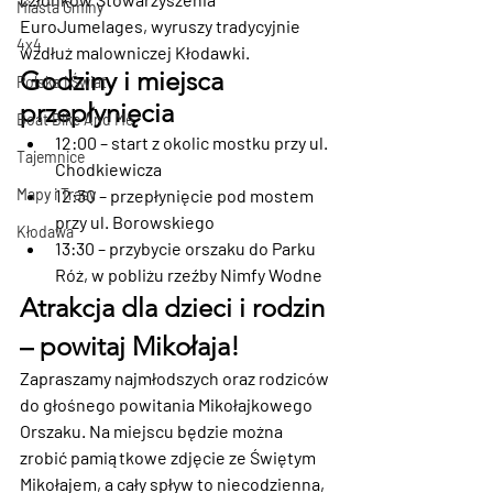
Miasta Gminy
EuroJumelages
, wyruszy tradycyjnie 
4x4
wzdłuż malowniczej Kłodawki.
Godziny i miejsca 
Polska i Świat
przepłynięcia
Boat Bike And Me
12:00
 – start z okolic mostku przy ul. 
Tajemnice
Chodkiewicza
12:30
 – przepłynięcie pod mostem 
Mapy i Trasy
przy ul. Borowskiego
Kłodawa
13:30
 – przybycie orszaku do 
Parku 
Róż
, w pobliżu rzeźby 
Nimfy Wodne
Atrakcja dla dzieci i rodzin 
– powitaj Mikołaja!
Zapraszamy najmłodszych oraz rodziców 
do 
głośnego powitania Mikołajkowego 
Orszaku
. Na miejscu będzie można 
zrobić 
pamiątkowe zdjęcie ze Świętym 
Mikołajem
, a cały spływ to niecodzienna, 