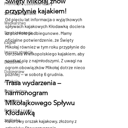
Święty Mikołaj znów 
Promocje z LubuskieMazury
przypłynie kajakiem!
Strzelce krajeńskie
Od pięciu lat informacja o wyjątkowych 
Wędkarstwo
spływach kajakowych Kłodawką dociera 
aż pod koło podbiegunowe. Mamy 
Sport i rekreacja
oficjalne potwierdzenie, że 
Święty 
Łagów
Mikołaj również w tym roku przypłynie do 
Imprezy atrakcje
Gorzowa Wielkopolskiego kajakiem
, aby 
spotkać się z najmłodszymi. Z uwagi na 
Drezdenko
ogrom obowiązków Mikołaj dotrze nieco 
Dobiegniew
później — 
w sobotę 6 grudnia
.
Trasa wydarzenia – 
Atrakcje
harmonogram 
Rzeki Jeziora
Kajakiem
Mikołajkowego Spływu 
Podróżuj z nami
Kłodawką
żaglówką
Kolorowy orszak kajakowy, złożony z 
członków 
Stowarzyszenia 