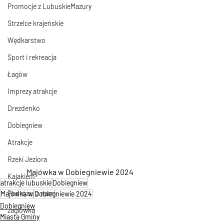
Promocje z LubuskieMazury
Strzelce krajeńskie
Wędkarstwo
Sport i rekreacja
Łagów
Imprezy atrakcje
Drezdenko
Dobiegniew
Atrakcje
Rzeki Jeziora
Majówka w Dobiegniewie 2024
Kajakiem
atrakcje lubuskie
Dobiegniew
Podróżuj z nami
Majówka w Dobiegniewie 2024
Dobiegniew
żaglówką
Miasta Gminy