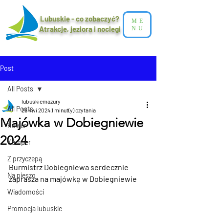
Lubuskie - co zobaczyć?
ME
Atrakcje, jeziora i noclegi​
NU
Post
All Posts
lubuskiemazury
All Posts
26 kwi 2024
1 minut(y) czytania
Majówka w Dobiegniewie
Rower
2024
Kamper
Z przyczepą
Burmistrz Dobiegniewa serdecznie 
Na pieszo
zaprasza na majówkę w Dobiegniewie
Wiadomości
Promocja lubuskie