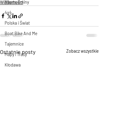
Miasta Gminy
Wiadomości
4x4
Polska i Świat
Boat Bike And Me
Tajemnice
Ostatnie posty
Zobacz wszystkie
Mapy i Trasy
Kłodawa