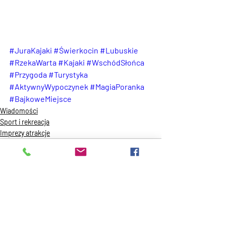
#JuraKajaki
#Świerkocin
#Lubuskie
#RzekaWarta
#Kajaki
#WschódSłońca
#Przygoda
#Turystyka
#AktywnyWypoczynek
#MagiaPoranka
#BajkoweMiejsce
Wiadomości
Sport i rekreacja
Imprezy atrakcje
Ostatnie posty
Zobacz wszystkie