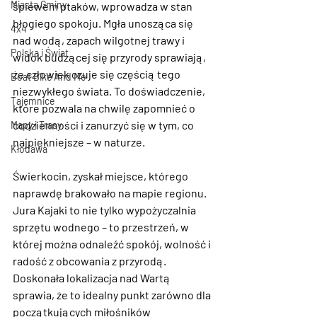
Miasta Gminy
śpiewem ptaków, wprowadza w stan 
błogiego spokoju. Mgła unosząca się 
4x4
nad wodą, zapach wilgotnej trawy i 
Polska i Świat
widok budzącej się przyrody sprawiają, 
że człowiek czuje się częścią tego 
Boat Bike And Me
niezwykłego świata. To doświadczenie, 
Tajemnice
które pozwala na chwilę zapomnieć o 
codzienności i zanurzyć się w tym, co 
Mapy i Trasy
najpiękniejsze – w naturze.
Kłodawa
Świerkocin
, zyskał miejsce, którego 
naprawdę brakowało na mapie regionu. 
Jura Kajaki to nie tylko wypożyczalnia 
sprzętu wodnego – to przestrzeń, w 
której można odnaleźć spokój, wolność i 
radość z obcowania z przyrodą. 
Doskonała lokalizacja nad Wartą 
sprawia, że to idealny punkt zarówno dla 
początkujących miłośników 