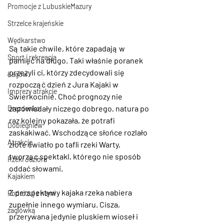
Promocje z LubuskieMazury
Strzelce krajeńskie
Wędkarstwo
Są takie chwile, które zapadają w 
Sport i rekreacja
pamięć na długo. Taki właśnie poranek 
przeżyli ci, którzy zdecydowali się 
Łagów
rozpocząć dzień z 
Jura Kajaki w 
Imprezy atrakcje
Świerkocinie
. Choć prognozy nie 
zapowiadały niczego dobrego, natura po 
Drezdenko
raz kolejny pokazała, że potrafi 
Dobiegniew
zaskakiwać. Wschodzące słońce rozlało 
Atrakcje
złote światło po tafli rzeki Warty, 
tworząc spektakl, którego nie sposób 
Rzeki Jeziora
oddać słowami.
Kajakiem
Z perspektywy kajaka rzeka nabiera 
Podróżuj z nami
zupełnie innego wymiaru. Cisza, 
żaglówką
przerywana jedynie pluskiem wioseł i 