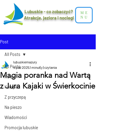
Lubuskie - co zobaczyć?
ME
Atrakcje, jeziora i noclegi​
NU
Post
All Posts
lubuskiemazury
All Posts
4 paź 2025
1 minut(y) czytania
Magia poranka nad Wartą
Rower
z Jura Kajaki w Świerkocinie
Kamper
Z przyczepą
Na pieszo
Wiadomości
Promocja lubuskie