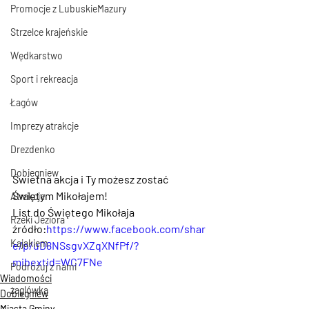
Promocje z LubuskieMazury
Strzelce krajeńskie
Wędkarstwo
Sport i rekreacja
Łagów
Imprezy atrakcje
Drezdenko
Dobiegniew
Świetna akcja i Ty możesz zostać 
Świętym Mikołajem!
Atrakcje
List do Świętego Mikołaja
Rzeki Jeziora
źródło:
https://www.facebook.com/shar
Kajakiem
e/p/uD8NSsgvXZqXNfPf/?
mibextid=WC7FNe
Podróżuj z nami
Wiadomości
żaglówką
Dobiegniew
Miasta Gminy