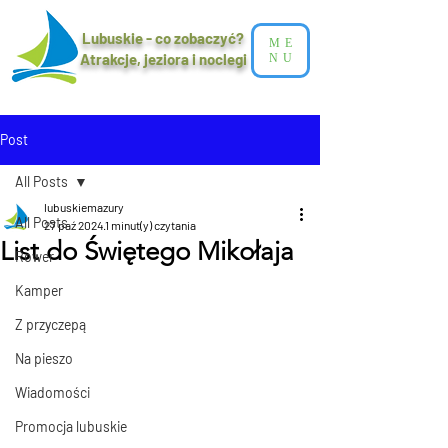
Lubuskie - co zobaczyć?
ME
Atrakcje, jeziora i noclegi​
NU
Post
All Posts
lubuskiemazury
All Posts
27 paź 2024
1 minut(y) czytania
List do Świętego Mikołaja
Rower
Kamper
Z przyczepą
Na pieszo
Wiadomości
Promocja lubuskie