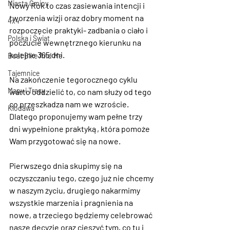
Miasta Gminy
Nowy Rok to czas zasiewania intencji i 
tworzenia wizji oraz dobry moment na 
4x4
rozpoczęcie praktyki- zadbania o ciało i 
Polska i Świat
poczucie wewnętrznego kierunku na 
kolejne 365 dni.
Boat Bike And Me
Tajemnice
Na zakończenie tegorocznego cyklu 
Mapy i Trasy
warto oddzielić to, co nam służy od tego 
co przeszkadza nam we wzroście. 
Kłodawa
Dlatego proponujemy wam pełne trzy 
dni wypełnione praktyką, która pomoże 
Wam przygotować się na nowe.
Pierwszego dnia skupimy się na 
oczyszczaniu tego, czego już nie chcemy 
w naszym życiu, drugiego nakarmimy 
wszystkie marzenia i pragnienia na 
nowe, a trzeciego będziemy celebrować 
nasze decyzje oraz cieszyć tym, co tu i 