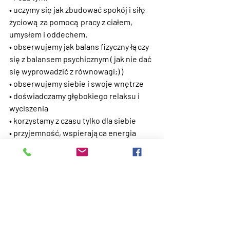
• uczymy się jak zbudować spokój i siłę 
życiową za pomocą pracy z ciałem, 
umysłem i oddechem.
• obserwujemy jak balans fizyczny łączy 
się z balansem psychicznym ( jak nie dać 
się wyprowadzić z równowagi;) )
• obserwujemy siebie i swoje wnętrze
• doświadczamy głębokiego relaksu i 
wyciszenia
• korzystamy z czasu tylko dla siebie
• przyjemność, wspierająca energia 
grupy i poczucie bycia żywym.
Ps. Maty do jogi będą na miejscu, ale 
zawsze zachęcam do zabrania własnej;)
Magda Zawadzka-od lat prowadzi gości 
Leśnego Klubu Kolacyjnego po ukrytych 
ścieżkach lasu, i zachęca do relaksacji w 