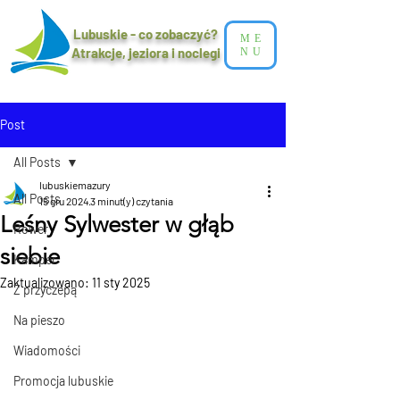
Lubuskie - co zobaczyć?
ME
Atrakcje, jeziora i noclegi​
NU
Post
All Posts
lubuskiemazury
All Posts
15 gru 2024
3 minut(y) czytania
Leśny Sylwester w głąb
Rower
siebie
Kamper
Zaktualizowano:
11 sty 2025
Z przyczepą
Na pieszo
Wiadomości
Promocja lubuskie