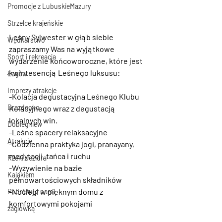
Promocje z LubuskieMazury
Strzelce krajeńskie
Leśny Sylwester w głąb siebie 
Wędkarstwo
zapraszamy Was na wyjątkowe 
Sport i rekreacja
wydarzenie końcoworoczne, które jest 
kwintesencją Leśnego luksusu:
Łagów
Imprezy atrakcje
-Kolacja degustacyjna Leśnego Klubu 
Drezdenko
Kolacyjnego wraz z degustacją 
lokalnych win.
Dobiegniew
-Leśne spacery relaksacyjne
Atrakcje
-Codzienna praktyka jogi, pranayany, 
medytacji, tańca i ruchu
Rzeki Jeziora
-Wyżywienie na bazie 
Kajakiem
pełnowartościowych składników
-Noclegi w pięknym domu z 
Podróżuj z nami
komfortowymi pokojami
żaglówką