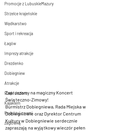
Promocje z LubuskieMazury
Strzelce krajeńskie
Wędkarstwo
Sport i rekreacja
Łagów
Imprezy atrakcje
Drezdenko
Dobiegniew
Atrakcje
Zapraszamy na magiczny Koncert 
Rzeki Jeziora
Świąteczno-Zimowy!
Kajakiem
Burmistrz Dobiegniewa, Rada Miejska w 
Podróżuj z nami
Dobiegniewie oraz Dyrektor Centrum 
Kultury w Dobiegniewie serdecznie 
żaglówką
zapraszają na wyjątkowy wieczór pełen 