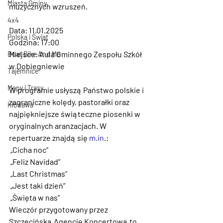
Miasta Gminy
muzycznych wzruszeń.
4x4
Data: 11.01.2025
Polska i Świat
Godzina: 17:00
Miejsce: Aula Gminnego Zespołu Szkół 
Boat Bike And Me
w Dobiegniewie
Tajemnice
Mapy i Trasy
W programie usłyszą Państwo polskie i 
zagraniczne kolędy, pastorałki oraz 
Kłodawa
najpiękniejsze świąteczne piosenki w 
oryginalnych aranżacjach. W 
repertuarze znajdą się 
m.in
.:
 „Cicha noc”
 „Feliz Navidad”
 „Last Christmas”
 „Jest taki dzień”
 „Święta w nas”
Wieczór przygotowany przez 
Szczecińską Agencję Koncertową to 