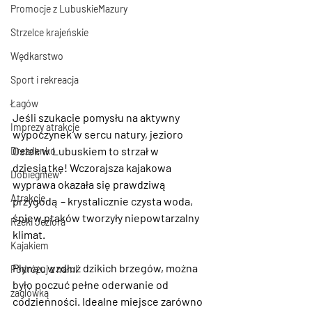
Promocje z LubuskieMazury
Strzelce krajeńskie
Wędkarstwo
Sport i rekreacja
Łagów
Jeśli szukacie pomysłu na aktywny 
Imprezy atrakcje
wypoczynek w sercu natury, jezioro 
Osiek
 w Lubuskiem to strzał w 
Drezdenko
dziesiątkę! Wczorajsza kajakowa 
Dobiegniew
wyprawa okazała się prawdziwą 
Atrakcje
przygodą – krystalicznie czysta woda, 
śpiew ptaków tworzyły niepowtarzalny 
Rzeki Jeziora
klimat.
Kajakiem
Płynąc wzdłuż dzikich brzegów, można 
Podróżuj z nami
było poczuć pełne oderwanie od 
żaglówką
codzienności. Idealne miejsce zarówno 