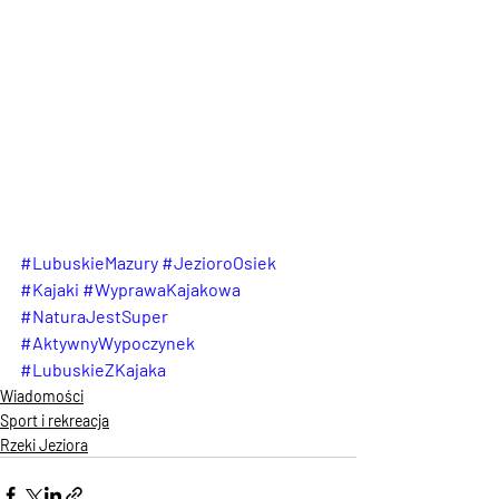
#LubuskieMazury
#JezioroOsiek
#Kajaki
#WyprawaKajakowa
#NaturaJestSuper
#AktywnyWypoczynek
#LubuskieZKajaka
Wiadomości
Sport i rekreacja
Rzeki Jeziora