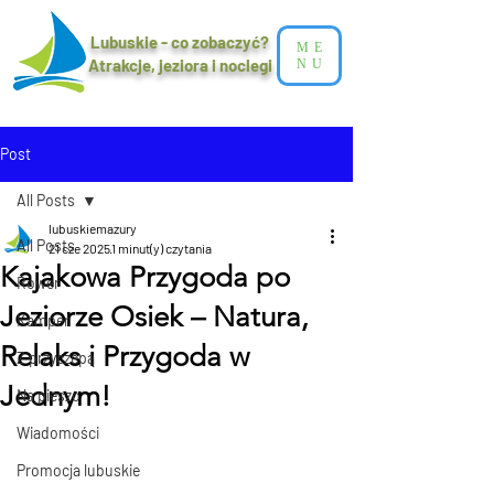
Lubuskie - co zobaczyć?
ME
Atrakcje, jeziora i noclegi​
NU
Post
All Posts
lubuskiemazury
All Posts
21 cze 2025
1 minut(y) czytania
Kajakowa Przygoda po
Rower
Jeziorze Osiek – Natura,
Kamper
Relaks i Przygoda w
Z przyczepą
Jednym!
Na pieszo
Wiadomości
Promocja lubuskie