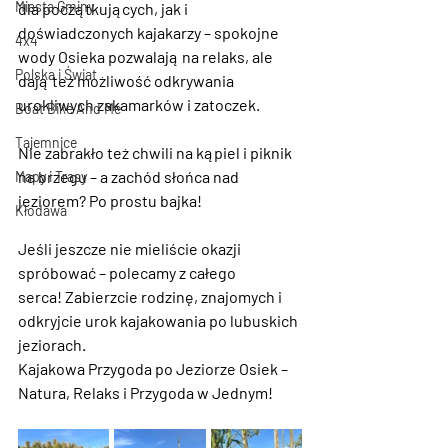
Miasta Gminy
dla początkujących, jak i 
doświadczonych kajakarzy – spokojne 
4x4
wody Osieka pozwalają na relaks, ale 
Polska i Świat
dają też możliwość odkrywania 
urokliwych zakamarków i zatoczek. 
Boat Bike And Me
Tajemnice
Nie zabrakło też chwili na kąpiel i piknik 
na brzegu – a zachód słońca nad 
Mapy i Trasy
jeziorem? Po prostu bajka! 
Kłodawa
Jeśli jeszcze nie mieliście okazji 
spróbować – 
polecamy z całego 
serca!
 Zabierzcie rodzinę, znajomych i 
odkryjcie urok kajakowania po lubuskich 
jeziorach. 
Kajakowa Przygoda po Jeziorze Osiek – 
Natura, Relaks i Przygoda w Jednym!