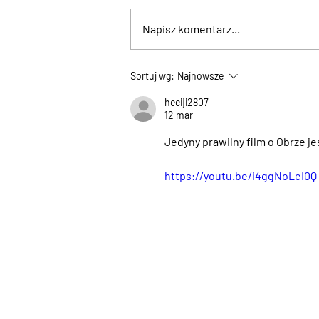
Napisz komentarz...
Myślisz, że znasz Lubuskie? 15
Sortuj wg:
Najnowsze
miejsc, które naprawdę Cię
heciji2807
zaskoczą
12 mar
Jedyny prawilny film o Obrze jes
https://youtu.be/i4ggNoLeI0Q