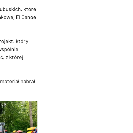
Lubuskich
, które 
akowej El Canoe 
rojekt, który 
spólnie 
ć, z której 
materiał nabrał 