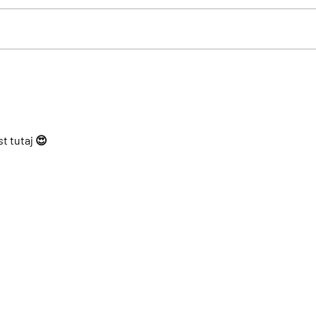
Tak Lubuskie zachwyciło
Sowi
Szczecin. Najstarszy
miej
lodołamacz świata „Kuna”
się 
atra
przyciągnął tłumy na pokład
t tutaj 😍