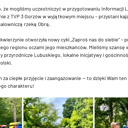
, że mogliśmy uczestniczyć w przygotowaniu 
Informacji 
ie z 
TVP 3 Gorzów
 w wyjątkowym miejscu – 
przystani kaj
malowniczą rzeką Obrą. 
Skwierzynie otworzyła nowy cykl 
„Zaproś nas do siebie”
 – p
ego regionu oczami jego mieszkańców. Mieliśmy szansę w
ry przyrodnicze Lubuskiego
, lokalne inicjatywy i gościnnoś
olski. 
 za ciepłe przyjęcie i zaangażowanie — to dzięki Wam ten 
ego charakteru!