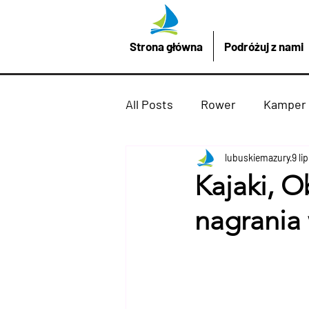
Strona główna
Podróżuj z nami
All Posts
Rower
Kamper
Promocje z LubuskieMazury
lubuskiemazury
9 li
Kajaki, O
nagrania
Imprezy atrakcje
Drezd
Podróżuj z nami
żaglów