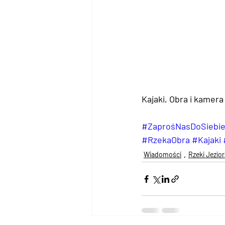
Kajaki, Obra i kamer
#ZaprośNasDoSiebi
#RzekaObra
#Kajaki
Wiadomości
Rzeki Jezior