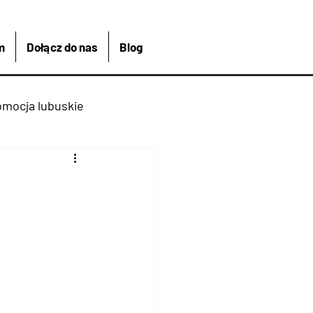
m
Dołącz do nas
Blog
omocja lubuskie
kreacja
Łagów
Kajakiem
 Bike And Me