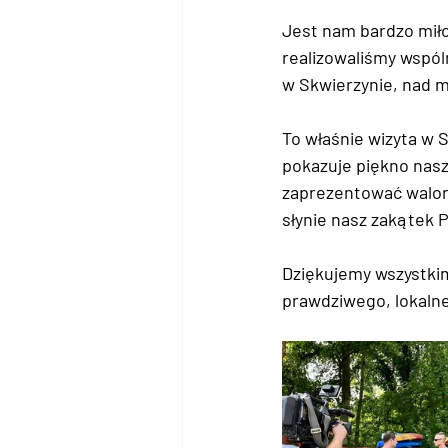
Jest nam bardzo miło
realizowaliśmy wspóln
w Skwierzynie
, nad 
To właśnie wizyta w 
pokazuje piękno nasz
zaprezentować 
walo
słynie nasz zakątek P
Dziękujemy wszystkim
prawdziwego, lokaln