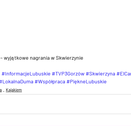
a – wyjątkowe nagrania w Skwierzynie
e
#InformacjeLubuskie
#TVP3Gorzów
#Skwierzyna
#ElCa
#LokalnaDuma
#Współpraca
#PiękneLubuskie
a
Kajakiem