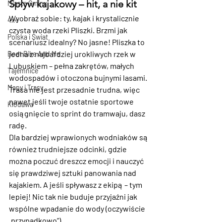
Spływ kajakowy – hit, a nie kit
Miasta Gminy
Wyobraź sobie: ty, kajak i krystalicznie 
4x4
czysta woda rzeki Pliszki. Brzmi jak 
Polska i Świat
scenariusz idealny? No jasne! Pliszka to 
jedna z najbardziej urokliwych rzek w 
Boat Bike And Me
Lubuskiem – pełna zakrętów, małych 
Tajemnice
wodospadów i otoczona bujnymi lasami. 
Mapy i Trasy
Trasa nie jest przesadnie trudna, więc 
nawet jeśli twoje ostatnie sportowe 
Kłodawa
osiągnięcie to sprint do tramwaju, dasz 
radę.
Dla bardziej wprawionych wodniaków są 
również trudniejsze odcinki, gdzie 
można poczuć dreszcz emocji i nauczyć 
się prawdziwej sztuki panowania nad 
kajakiem. A jeśli spływasz z ekipą – tym 
lepiej! Nic tak nie buduje przyjaźni jak 
wspólne wpadanie do wody (oczywiście 
„przypadkowo”).