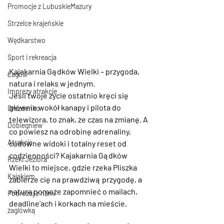
Promocje z LubuskieMazury
Strzelce krajeńskie
Wędkarstwo
Sport i rekreacja
Kajakarnia Gądków Wielki – przygoda, 
Łagów
natura i relaks w jednym.
Imprezy atrakcje
Jeśli twoje życie ostatnio kręci się 
głównie wokół kanapy i pilota do 
Drezdenko
telewizora, to znak, że czas na zmianę. A 
Dobiegniew
co powiesz na odrobinę adrenaliny, 
Atrakcje
cudowne widoki i totalny reset od 
codzienności? 
Kajakarnia Gądków 
Rzeki Jeziora
Wielki
 to miejsce, gdzie rzeka Pliszka 
Kajakiem
zabierze cię na prawdziwą przygodę, a 
natura pomoże zapomnieć o mailach, 
Podróżuj z nami
deadline’ach i korkach na mieście.
żaglówką