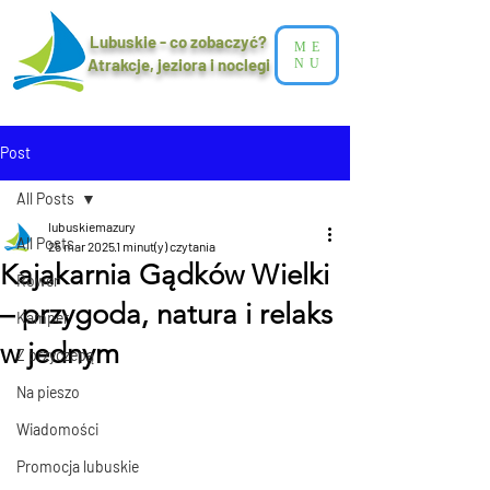
Lubuskie - co zobaczyć?
ME
Atrakcje, jeziora i noclegi​
NU
Post
All Posts
lubuskiemazury
All Posts
25 mar 2025
1 minut(y) czytania
Kajakarnia Gądków Wielki
Rower
– przygoda, natura i relaks
Kamper
w jednym
Z przyczepą
Na pieszo
Wiadomości
Promocja lubuskie