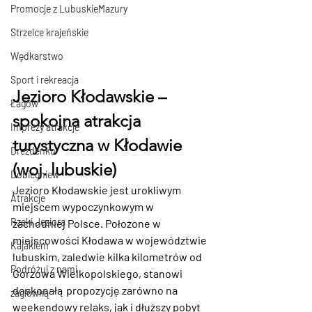
Promocje z LubuskieMazury
Strzelce krajeńskie
Wędkarstwo
Sport i rekreacja
Jezioro Kłodawskie – 
Łagów
spokojna atrakcja 
Imprezy atrakcje
turystyczna w Kłodawie 
Drezdenko
(woj. lubuskie)
Dobiegniew
Jezioro Kłodawskie jest urokliwym 
Atrakcje
miejscem wypoczynkowym w 
Rzeki Jeziora
zachodniej Polsce. Położone w 
miejscowości 
Kłodawa w województwie 
Kajakiem
lubuskim
, zaledwie kilka kilometrów od 
Podróżuj z nami
Gorzowa Wielkopolskiego, stanowi 
doskonałą propozycję zarówno na 
żaglówką
weekendowy relaks, jak i dłuższy pobyt 