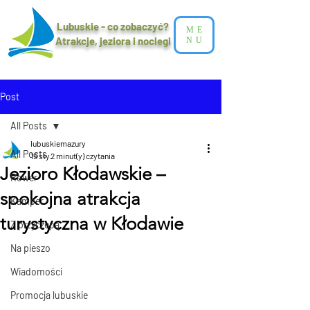
Lubuskie - co zobaczyć?
ME
Atrakcje, jeziora i noclegi​
NU
Post
All Posts
lubuskiemazury
All Posts
15 sty
2 minut(y) czytania
Jezioro Kłodawskie –
Rower
spokojna atrakcja
Kamper
turystyczna w Kłodawie
Z przyczepą
Na pieszo
Wiadomości
Promocja lubuskie