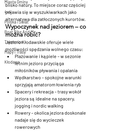
Miasta Gminy
blisko natury. To miejsce coraz częściej 
pojawia się w wyszukiwarkach jako 
4x4
alternatywa dla zatłoczonych kurortów.
Polska i Świat
Wypoczynek nad jeziorem – co 
Boat Bike And Me
można robić?
Jezioro Kłodawskie oferuje wiele 
Tajemnice
możliwości spędzania wolnego czasu:
Mapy i Trasy
Plażowanie i kąpiele
 – w sezonie 
Kłodawa
letnim jezioro przyciąga 
miłośników pływania i opalania
Wędkarstwo
 – spokojne warunki 
sprzyjają amatorom łowienia ryb
Spacery i rekreacja
 – trasy wokół 
jeziora są idealne na spacery, 
jogging i nordic walking
Rowery
 – okolica jeziora doskonale 
nadaje się do wycieczek 
rowerowych