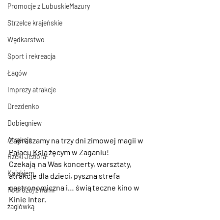
Promocje z LubuskieMazury
Strzelce krajeńskie
Wędkarstwo
Sport i rekreacja
Łagów
Imprezy atrakcje
Drezdenko
Dobiegniew
Zapraszamy na trzy dni zimowej magii w 
Atrakcje
Pałacu Książęcym w Żaganiu!
Rzeki Jeziora
Czekają na Was koncerty, warsztaty, 
Kajakiem
atrakcje dla dzieci, pyszna strefa 
gastronomiczna i… świąteczne kino w 
Podróżuj z nami
Kinie Inter.
żaglówką