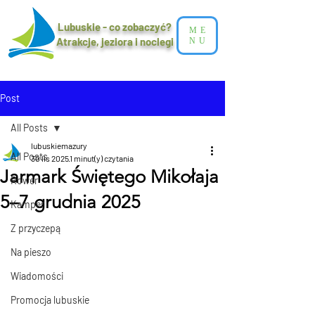
Lubuskie - co zobaczyć?
ME
Atrakcje, jeziora i noclegi​
NU
Post
All Posts
lubuskiemazury
All Posts
30 lis 2025
1 minut(y) czytania
Jarmark Świętego Mikołaja
Rower
5–7 grudnia 2025
Kamper
Z przyczepą
Na pieszo
Wiadomości
Promocja lubuskie