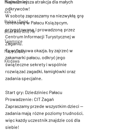
Najważniejsza atrakcja dla małych 
Miasta Gminy
odkrywców!
4x4
W sobotę zapraszamy na niezwykłą grę 
Polska i Świat
terenową w Pałacu Książęcym, 
przygotowaną i prowadzoną przez 
Boat Bike And Me
Centrum Informacji Turystycznej w 
Tajemnice
Żaganiu.
To wyjątkowa okazja, by zajrzeć w 
Mapy i Trasy
zakamarki pałacu, odkryć jego 
Kłodawa
świąteczne sekrety i wspólnie 
rozwiązać zagadki, łamigłówki oraz 
zadania specjalne.
Start gry: Dziedziniec Pałacu
Prowadzenie: CIT Żagań
Zapraszamy przede wszystkim dzieci — 
zadania mają różne poziomy trudności, 
więc każdy uczestnik znajdzie coś dla 
siebie!