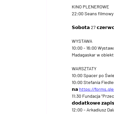
KINO PLENEROWE
22:00 Seans filmowy "
𝗦𝗼𝗯𝗼𝘁𝗮 27 𝗰𝘇𝗲𝗿𝘄
WYSTAWA
10:00 - 16:00 Wystaw
Madagaskar w obiekt
WARSZTATY
10:00 Spacer po Świe
10:00 Stefania Fiedler
𝗻𝗮 
https://forms.g
11:30 Fundacja “Prze
𝗱𝗼𝗱𝗮𝘁𝗸𝗼𝘄𝗲 𝘇𝗮𝗽𝗶
12:00 – Arkadiusz Dal