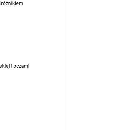
dróżnikiem 
iej i oczami 