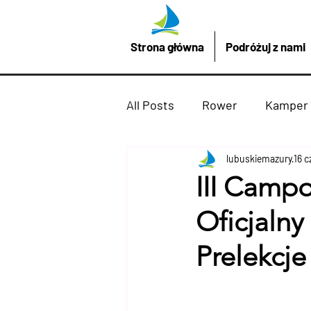
Strona główna
Podróżuj z nami
All Posts
Rower
Kamper
Promocje z LubuskieMazury
lubuskiemazury
16 c
III Campo
Oficjalny
Imprezy atrakcje
Drezd
Prelekcje
Podróżuj z nami
żaglów