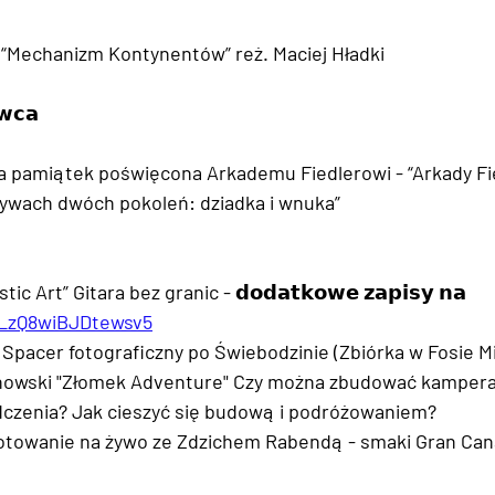
“Mechanizm Kontynentów” reż. Maciej Hładki
𝘄𝗰𝗮
a pamiątek poświęcona Arkademu Fiedlerowi - “Arkady Fie
ywach dwóch pokoleń: dziadka i wnuka”
 Art” Gitara bez granic - 𝗱𝗼𝗱𝗮𝘁𝗸𝗼𝘄𝗲 𝘇𝗮𝗽𝗶𝘀𝘆 𝗻𝗮 
SLzQ8wiBJDtewsv5
 Spacer fotograficzny po Świebodzinie (Zbiórka w Fosie Mi
chowski "Złomek Adventure" Czy można zbudować kampera
zenia? Jak cieszyć się budową i podróżowaniem?
otowanie na żywo ze Zdzichem Rabendą - smaki Gran Cana