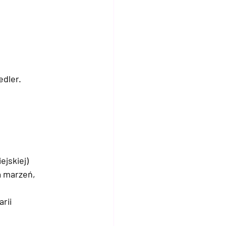
dler. 
ejskiej)
 marzeń, 
rii