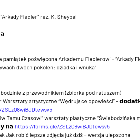
Arkady Fiedler" reż. K. Sheybal
𝗮
a pamiątek poświęcona Arkademu Fiedlerowi - “Arkady Fie
ywach dwóch pokoleń: dziadka i wnuka”
bodzinie z przewodnikiem (zbiórka pod ratuszem)
 Warsztaty artystyczne “Wędrujące opowieści” - 𝗱𝗼𝗱𝗮𝘁𝗸𝗼
le/ZSLzQ8wiBJDtewsv5
ciw Temu Czasowi” warsztaty plastyczne “Świebodzińska m
𝘆 𝗻𝗮 
https://forms.gle/ZSLzQ8wiBJDtewsv5
ak Jak robić lepsze zdjęcia już dziś – wersja ulepszona