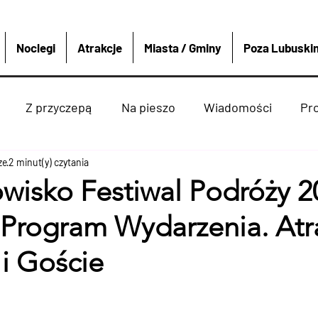
Noclegi
Atrakcje
Miasta / Gminy
Poza Lubuski
Z przyczepą
Na pieszo
Wiadomości
Pr
ze
2 minut(y) czytania
Strzelce krajeńskie
Wędkarstwo
Sport i re
wisko Festiwal Podróży 2
 Program Wydarzenia. Atr
enko
Dobiegniew
Atrakcje
Rzeki Jeziora
 i Goście
ką
Miasta Gminy
4x4
Polska i Świat
Boat