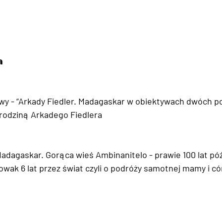
𝗮
wy - “Arkady Fiedler. Madagaskar w obiektywach dwóch po
 rodziną Arkadego Fiedlera
Madagaskar. Gorąca wieś Ambinanitelo - prawie 100 lat póź
owak 6 lat przez świat czyli o podróży samotnej mamy i có