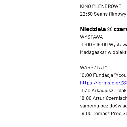
KINO PLENEROWE
22:30 Seans filmowy 
𝗡𝗶𝗲𝗱𝘇𝗶𝗲𝗹𝗮 28 𝗰𝘇𝗲
WYSTAWA
10:00 - 16:00 Wystaw
Madagaskar w obiekt
WARSZTATY
10:00 Fundacja “Acoustic
https://forms.gle/Z
11:30 Arkadiusz Dalak
18:00 Artur Czernia
samemu bez doświadc
19:00 Tomasz Proc G