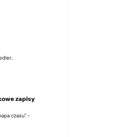
dler. 
𝗲 𝘇𝗮𝗽𝗶𝘀𝘆 
apa czasu” - 