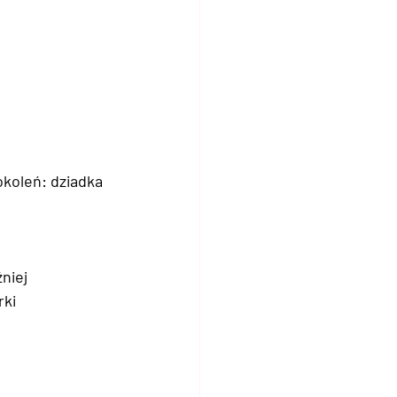
koleń: dziadka 
niej
rki