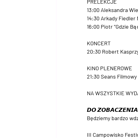
PRELEKCJE
13:00 Aleksandra Wie
14:30 Arkady Fiedle
16:00 Piotr “Gdzie Bą
KONCERT
20:30 Robert Kasprz
KINO PLENEROWE
21:30 Seans Filmowy 
NA WSZYSTKIE WYD
𝘿𝙊 𝙕𝙊𝘽𝘼𝘾𝙕𝙀𝙉𝙄𝘼
Będziemy bardzo wdzi
III Campowisko Festiw