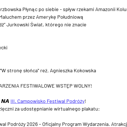
rzbowska Płynąc po siebie - spływ rzekami Amazonii Kolu
r Maluchem przez Amerykę Południową
dź” Jurkowski Świat, którego nie znacie
ycki
"W stronę słońca" reż. Agnieszka Kokowska
ARZENIA FESTIWALOWE WSTĘP WOLNY!
 𝙉𝘼 
III. Campowisko Festiwal Podróży
!
ęczni za udostępnianie wirtualnego plakatu:
al Podróży 2026 – Oficjalny Program Wydarzenia. Atrakcje