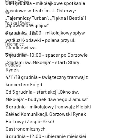
Miasta Gminy
Od 1 grudnia
 – mikołajkowe spotkanie 
baśniowe w Teatr im. J. Osterwy: 
4x4
„Tajemniczy Turban”, „Piękna i Bestia” i 
Polska i Świat
„Opowieść Wigilijna”
3 grudnia – 12:00
 – mikołajkowy spływ 
Boat Bike And Me
wzdłuż Kłodawki – polana przy ul. 
Tajemnice
Chodkiewicza
Mapy i Trasy
3 grudnia – 10:00
 – spacer po Gorzowie 
„Śladami św. Mikołaja” – start: Stary 
Kłodawa
Rynek
4/11/18 grudnia
 – świąteczny tramwaj z 
koncertem kolęd
Od 5 grudnia
 – start akcji „Okno św. 
Mikołaja” – budynek dawnego „Lamusa”
6 grudnia
 – mikołajowy tramwaj z Miejski 
Zakład Komunikacji, Gorzowski Rynek 
Hurtowy i Zespół Szkół 
Gastronomicznych
6 grudnia – 12:00
 – ubieranie miejskiej 