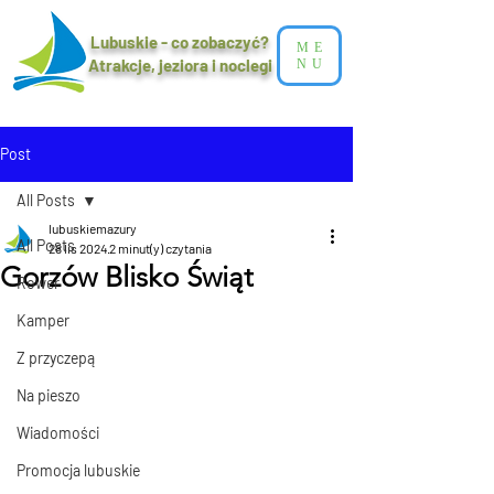
Lubuskie - co zobaczyć?
ME
Atrakcje, jeziora i noclegi​
NU
Post
All Posts
lubuskiemazury
All Posts
28 lis 2024
2 minut(y) czytania
Gorzów Blisko Świąt
Rower
Kamper
Z przyczepą
Na pieszo
Wiadomości
Promocja lubuskie