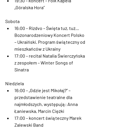
19:30
 – koncert – Folk Kapela 
„Góralska Hora”
Sobota 
16:00
 – Rizdvo – Święta tuż, tuż… 
Bożonarodzeniowy Koncert Polsko 
– Ukraiński. Program świąteczny od 
mieszkańców z Ukrainy
17:00
 – recital Natalia Świerczyńska 
z zespołem – Winter Songs of 
Sinatra
Niedziela
16:00
 – „Gdzie jest Mikołaj?” – 
przedstawienie teatralne dla 
najmłodszych, występują: Anna 
Łaniewska, Marcin Ciężki
17:00
 – koncert świąteczny Marek 
Zalewski Band