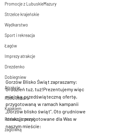
Promocje z LubuskieMazury
Strzelce krajeńskie
Wędkarstwo
Sport i rekreacja
Łagów
Imprezy atrakcje
Drezdenko
Dobiegniew
Gorzów Blisko Świąt zapraszamy:
Atrakcje
Grudzień tuż, tuż!Prezentujemy więc 
miejską przedświąteczną ofertę, 
Rzeki Jeziora
przygotowaną w ramach kampani
i 
Kajakiem
„Gorzów blisko świąt”
. Oto grudniowe 
atrakcje przygotowane dla Was w 
Podróżuj z nami
naszym mieście:
żaglówką