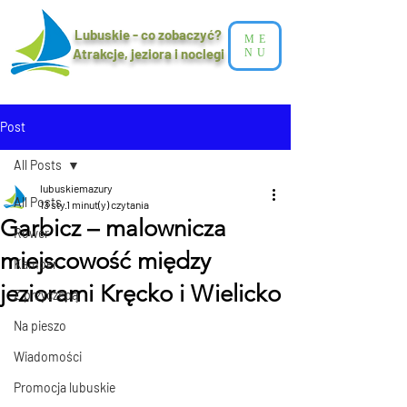
Lubuskie - co zobaczyć?
ME
Atrakcje, jeziora i noclegi​
NU
Post
All Posts
lubuskiemazury
All Posts
13 sty
1 minut(y) czytania
Garbicz – malownicza
Rower
miejscowość między
Kamper
jeziorami Kręcko i Wielicko
Z przyczepą
Na pieszo
Wiadomości
Promocja lubuskie