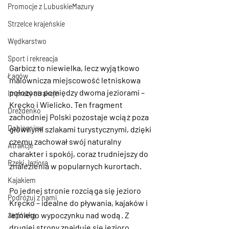
Promocje z LubuskieMazury
Strzelce krajeńskie
Wędkarstwo
Sport i rekreacja
Garbicz
 to niewielka, lecz wyjątkowo 
Łagów
malownicza 
miejscowość letniskowa 
położona pomiędzy dwoma jeziorami – 
Imprezy atrakcje
Kręcko i Wielicko
. Ten fragment 
Drezdenko
zachodniej Polski pozostaje wciąż poza 
Dobiegniew
głównymi szlakami turystycznymi, dzięki 
czemu zachował swój naturalny 
Atrakcje
charakter i spokój, coraz trudniejszy do 
Rzeki Jeziora
znalezienia w popularnych kurortach.
Kajakiem
Po jednej stronie rozciąga się 
jezioro 
Podróżuj z nami
Kręcko
 – idealne do pływania, kajaków i 
letniego wypoczynku nad wodą. Z 
żaglówką
drugiej strony znajduje się 
jezioro 