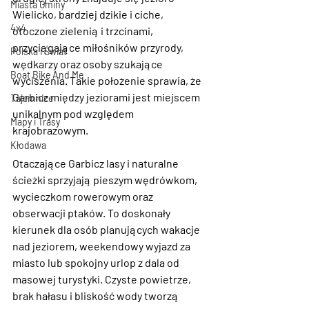
Miasta Gminy
Wielicko
, bardziej dzikie i ciche, 
4x4
otoczone zielenią i trzcinami, 
przyciągające miłośników przyrody, 
Polska i Świat
wędkarzy oraz osoby szukające 
Boat Bike And Me
wyciszenia. Takie położenie sprawia, że 
Garbicz między jeziorami
 jest miejscem 
Tajemnice
unikalnym pod względem 
Mapy i Trasy
krajobrazowym.
Kłodawa
Otaczające Garbicz lasy i naturalne 
ścieżki sprzyjają pieszym wędrówkom, 
wycieczkom rowerowym oraz 
obserwacji ptaków. To doskonały 
kierunek dla osób planujących 
wakacje 
nad jeziorem
, weekendowy wyjazd za 
miasto lub spokojny urlop z dala od 
masowej turystyki. Czyste powietrze, 
brak hałasu i bliskość wody tworzą 