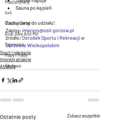
 Ciepłe napoje
Miasta Gminy
Sauna po kąpieli
4x4
Zachęcamy do udziału!
Polska i Świat
Zapisy: 
imprezy@osir.gorzow.pl
Boat Bike And Me
źródło: 
Ośrodek Sportu i Rekreacji w 
Tajemnice
Gorzowie Wielkopolskim
Sport i rekreacja
Mapy i Trasy
Imprezy atrakcje
Kłodawa
Atrakcje
Ostatnie posty
Zobacz wszystkie