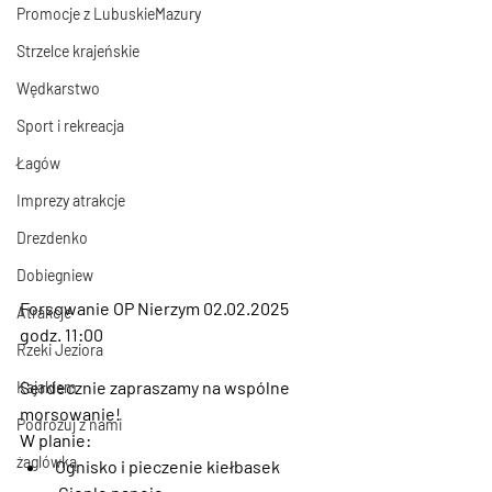
Promocje z LubuskieMazury
Strzelce krajeńskie
Wędkarstwo
Sport i rekreacja
Łagów
Imprezy atrakcje
Drezdenko
Dobiegniew
Forsowanie OP Nierzym 02.02.2025 
Atrakcje
godz. 11:00
Rzeki Jeziora
Serdecznie zapraszamy na wspólne 
Kajakiem
morsowanie!
Podróżuj z nami
W planie:
żaglówką
Ognisko i pieczenie kiełbasek