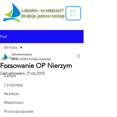
Lubuskie - co zobaczyć?
ME
Atrakcje, jeziora i noclegi​
NU
Post
All Posts
lubuskiemazury
All Posts
20 sty 2025
1 minut(y) czytania
Forsowanie OP Nierzym
Rower
Zaktualizowano:
21 sty 2025
Kamper
Z przyczepą
Na pieszo
Wiadomości
Promocja lubuskie